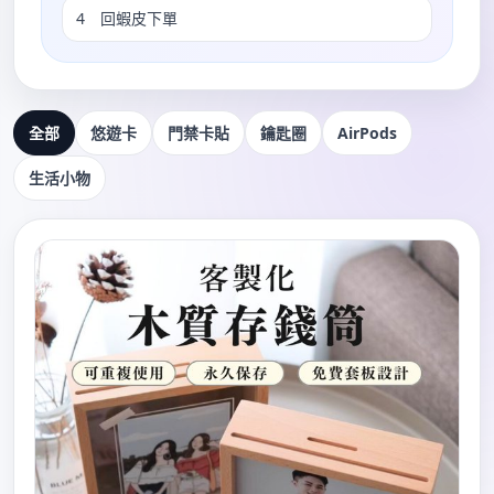
4 回蝦皮下單
全部
悠遊卡
門禁卡貼
鑰匙圈
AirPods
生活小物