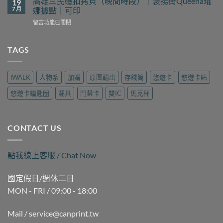
高雄三民磁扣拷貝（晚間時段）｜褒揚街Queena琨
19
花
門
裡
7 月
娜據點｜可印
予
禁
找？
工
在
留言功能已關閉
卡
瑞
坊
〈高
拷
隆
現
雄
貝
路
場
三
TAGS
哪
樂
製
民
裡
遊
作
磁
做？
旅
｜
扣
九
行
iWALK
人物系
加購
原圖輸出
存錢筒
悠遊卡
悠遊卡貼
可
拷
如
用
印〉
貝
二
品
悠遊卡鑰匙圈
載具
門禁卡
雙IC
馬克杯
中
（晚
路
現
間
麗
場
時
聲
製
段）
通
作
CONTACT US
｜
訊
｜
褒
現
可
揚
場
印〉
點我線上客服 / Chat Now
街
製
中
Queena
作
琨
｜
國定假日/週休二日
娜
可
MON - FRI / 09:00 - 18:00
據
印〉
點
中
｜
Mail / service@canprint.tw
可