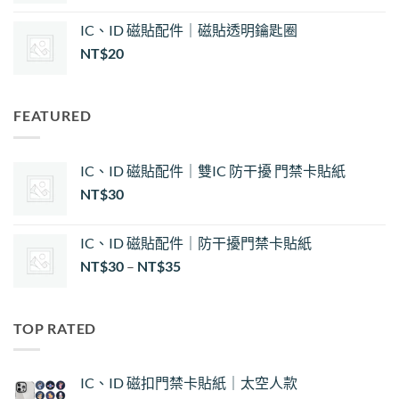
IC、ID 磁貼配件｜磁貼透明鑰匙圈
NT$
20
FEATURED
IC、ID 磁貼配件｜雙IC 防干擾 門禁卡貼紙
NT$
30
IC、ID 磁貼配件｜防干擾門禁卡貼紙
價
NT$
30
–
NT$
35
格
範
圍：
TOP RATED
NT$30
到
NT$35
IC、ID 磁扣門禁卡貼紙｜太空人款