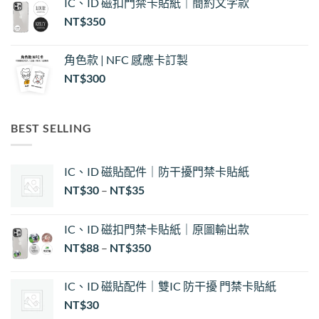
IC、ID 磁扣門禁卡貼紙｜簡約文字款
NT$
350
角色款 | NFC 感應卡訂製
NT$
300
BEST SELLING
IC、ID 磁貼配件｜防干擾門禁卡貼紙
價
NT$
30
–
NT$
35
格
範
IC、ID 磁扣門禁卡貼紙｜原圖輸出款
圍：
NT$
88
–
NT$
350
NT$30
到
NT$35
IC、ID 磁貼配件｜雙IC 防干擾 門禁卡貼紙
NT$
30