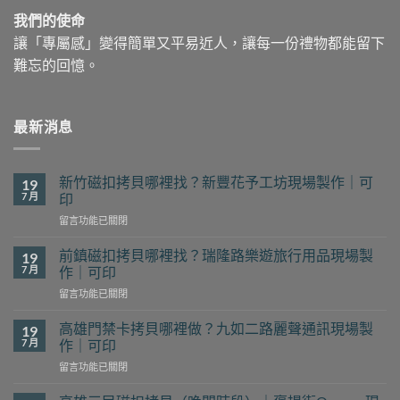
我們的使命
讓「專屬感」變得簡單又平易近人，讓每一份禮物都能留下
難忘的回憶。
最新消息
新竹磁扣拷貝哪裡找？新豐花予工坊現場製作｜可
19
7 月
印
在
留言功能已關閉
〈新
竹
前鎮磁扣拷貝哪裡找？瑞隆路樂遊旅行用品現場製
19
磁
7 月
作｜可印
扣
在
留言功能已關閉
拷
〈前
貝
鎮
哪
高雄門禁卡拷貝哪裡做？九如二路麗聲通訊現場製
19
磁
裡
7 月
作｜可印
扣
找？
在
留言功能已關閉
拷
新
〈高
貝
豐
雄
哪