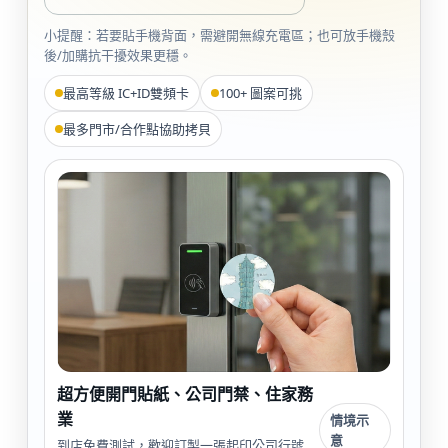
小提醒：若要貼手機背面，需避開無線充電區；也可放手機殼
後/加購抗干擾效果更穩。
最高等級 IC+ID雙頻卡
100+ 圖案可挑
最多門市/合作點協助拷貝
超方便開門貼紙、公司門禁、住家務
業
情境示
意
到店免費測試，歡迎訂製一張起印公司行號