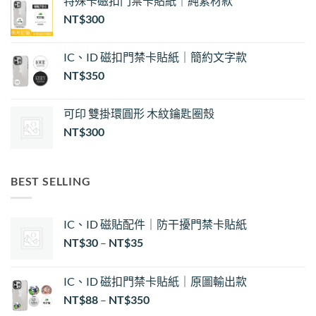
特殊卡磁扣門禁卡貼紙｜純素材款
NT$
300
IC、ID 磁扣門禁卡貼紙｜簡約文字款
NT$
350
可印 雙掛環圓形 木紋鑰匙圈殼
NT$
300
BEST SELLING
IC、ID 磁貼配件｜防干擾門禁卡貼紙
價
NT$
30
–
NT$
35
格
範
IC、ID 磁扣門禁卡貼紙｜原圖輸出款
圍：
NT$
88
–
NT$
350
NT$30
到