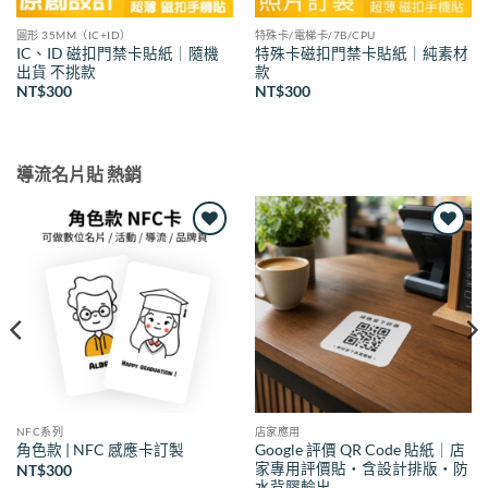
圓形 35MM（IC+ID）
特殊卡/電梯卡/7B/CPU
IC、ID 磁扣門禁卡貼紙｜隨機
特殊卡磁扣門禁卡貼紙｜純素材
出貨 不挑款
款
NT$
300
NT$
300
導流名片貼 熱銷
Add to
Add to
wishlist
wishlist
NFC系列
店家應用
Google 評價 QR Code 貼紙｜店
角色款 | NFC 感應卡訂製
家專用評價貼・含設計排版・防
NT$
300
水背膠輸出