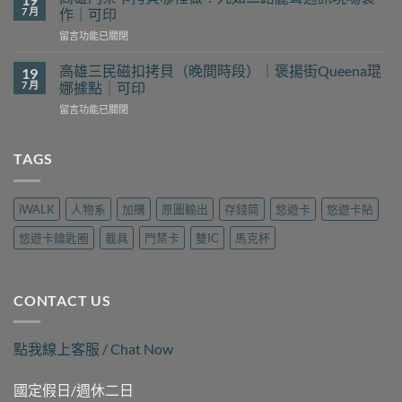
磁
裡
7 月
作｜可印
扣
找？
在
留言功能已關閉
拷
新
〈高
貝
豐
雄
哪
高雄三民磁扣拷貝（晚間時段）｜褒揚街Queena琨
19
花
門
裡
7 月
娜據點｜可印
予
禁
找？
工
在
留言功能已關閉
卡
瑞
坊
〈高
拷
隆
現
雄
貝
路
場
三
TAGS
哪
樂
製
民
裡
遊
作
磁
做？
旅
｜
扣
九
行
iWALK
人物系
加購
原圖輸出
存錢筒
悠遊卡
悠遊卡貼
可
拷
如
用
印〉
貝
二
品
悠遊卡鑰匙圈
載具
門禁卡
雙IC
馬克杯
中
（晚
路
現
間
麗
場
時
聲
製
段）
通
作
CONTACT US
｜
訊
｜
褒
現
可
揚
場
印〉
點我線上客服 / Chat Now
街
製
中
Queena
作
琨
｜
國定假日/週休二日
娜
可