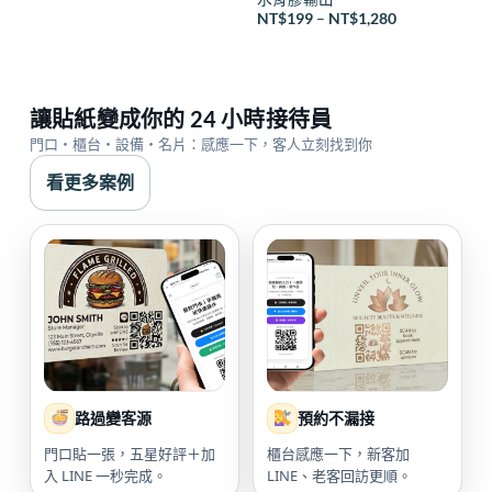
價
NT$
199
–
NT$
1,280
格
範
圍：
NT$199
到
NT$1,280
讓貼紙變成你的 24 小時接待員
門口・櫃台・設備・名片：感應一下，客人立刻找到你
看更多案例
路過變客源
預約不漏接
門口貼一張，五星好評＋加
櫃台感應一下，新客加
入 LINE 一秒完成。
LINE、老客回訪更順。