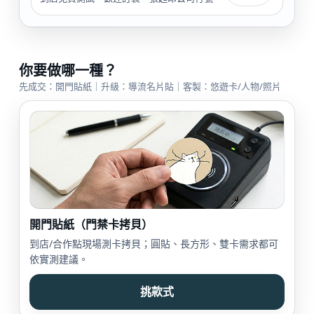
你要做哪一種？
先成交：開門貼紙｜升級：導流名片貼｜客製：悠遊卡/人物/照片
開門貼紙（門禁卡拷貝）
到店/合作點現場測卡拷貝；圓貼、長方形、雙卡需求都可
依實測建議。
挑款式