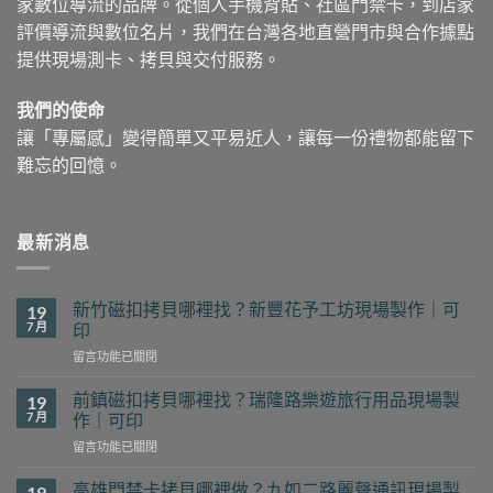
家數位導流的品牌。從個人手機背貼、社區門禁卡，到店家
評價導流與數位名片，我們在台灣各地直營門市與合作據點
提供現場測卡、拷貝與交付服務。
我們的使命
讓「專屬感」變得簡單又平易近人，讓每一份禮物都能留下
難忘的回憶。
最新消息
新竹磁扣拷貝哪裡找？新豐花予工坊現場製作｜可
19
7 月
印
在
留言功能已關閉
〈新
竹
前鎮磁扣拷貝哪裡找？瑞隆路樂遊旅行用品現場製
19
磁
7 月
作｜可印
扣
在
留言功能已關閉
拷
〈前
貝
鎮
哪
高雄門禁卡拷貝哪裡做？九如二路麗聲通訊現場製
19