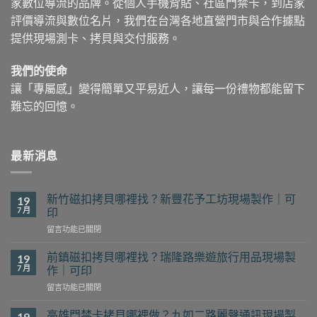
家數位導流的品牌。從個人手機背貼、社區門禁卡，到店家
評價導流與數位名片，我們在台灣各地直營門市與合作據點
提供現場測卡、拷貝與交付服務。
我們的使命
讓「專屬感」變得簡單又平易近人，讓每一份禮物都能留下
難忘的回憶。
最新消息
新竹磁扣拷貝哪裡找？新豐花予工坊現場製作｜可
19
7 月
印
在
留言功能已關閉
〈新
竹
前鎮磁扣拷貝哪裡找？瑞隆路樂遊旅行用品現場製
19
磁
7 月
作｜可印
扣
在
留言功能已關閉
拷
〈前
貝
鎮
哪
高雄門禁卡拷貝哪裡做？九如二路麗聲通訊現場製
19