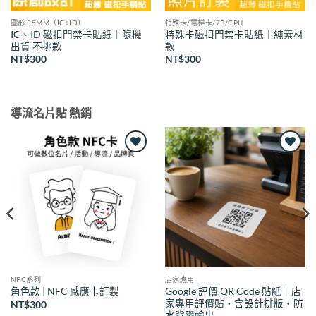
圓形 35MM（IC+ID）
特殊卡/電梯卡/7B/CPU
IC、ID 磁扣門禁卡貼紙｜隨機
特殊卡磁扣門禁卡貼紙｜純素材
出貨 不挑款
款
NT$
300
NT$
300
導流名片貼 熱銷
Add to
Add to
wishlist
wishlist
NFC系列
店家應用
Google 評價 QR Code 貼紙｜店
角色款 | NFC 感應卡訂製
家專用評價貼・含設計排版・防
NT$
300
水背膠輸出