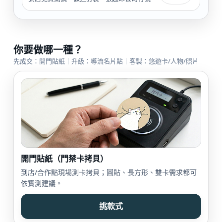
你要做哪一種？
先成交：開門貼紙｜升級：導流名片貼｜客製：悠遊卡/人物/照片
開門貼紙（門禁卡拷貝）
到店/合作點現場測卡拷貝；圓貼、長方形、雙卡需求都可
依實測建議。
挑款式