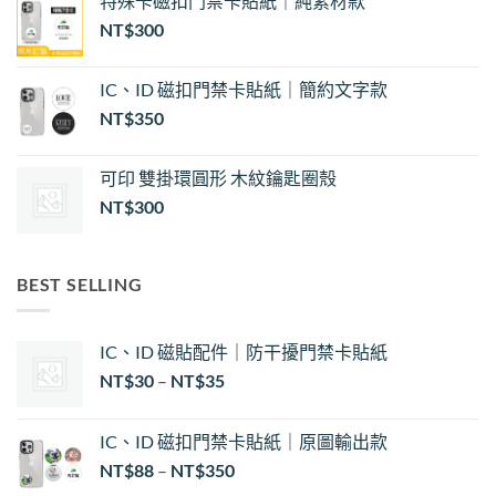
特殊卡磁扣門禁卡貼紙｜純素材款
NT$
300
IC、ID 磁扣門禁卡貼紙｜簡約文字款
NT$
350
可印 雙掛環圓形 木紋鑰匙圈殼
NT$
300
BEST SELLING
IC、ID 磁貼配件｜防干擾門禁卡貼紙
價
NT$
30
–
NT$
35
格
範
IC、ID 磁扣門禁卡貼紙｜原圖輸出款
圍：
NT$
88
–
NT$
350
NT$30
到