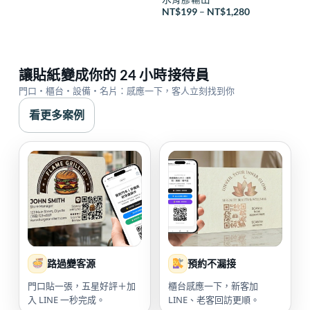
價
NT$
199
–
NT$
1,280
格
範
圍：
NT$199
到
NT$1,280
讓貼紙變成你的 24 小時接待員
門口・櫃台・設備・名片：感應一下，客人立刻找到你
看更多案例
路過變客源
預約不漏接
門口貼一張，五星好評＋加
櫃台感應一下，新客加
入 LINE 一秒完成。
LINE、老客回訪更順。