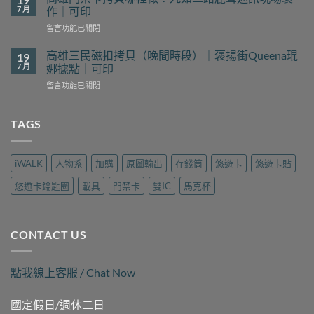
磁
裡
7 月
作｜可印
扣
找？
在
留言功能已關閉
拷
新
〈高
貝
豐
雄
哪
高雄三民磁扣拷貝（晚間時段）｜褒揚街Queena琨
19
花
門
裡
7 月
娜據點｜可印
予
禁
找？
工
在
留言功能已關閉
卡
瑞
坊
〈高
拷
隆
現
雄
貝
路
場
三
TAGS
哪
樂
製
民
裡
遊
作
磁
做？
旅
｜
扣
九
行
iWALK
人物系
加購
原圖輸出
存錢筒
悠遊卡
悠遊卡貼
可
拷
如
用
印〉
貝
二
品
悠遊卡鑰匙圈
載具
門禁卡
雙IC
馬克杯
中
（晚
路
現
間
麗
場
時
聲
製
段）
通
作
CONTACT US
｜
訊
｜
褒
現
可
揚
場
印〉
點我線上客服 / Chat Now
街
製
中
Queena
作
琨
｜
國定假日/週休二日
娜
可