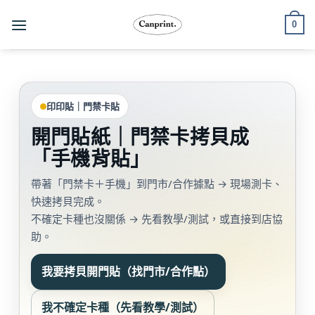
跳
0
至
內
容
印印貼｜門禁卡貼
開門貼紙｜門禁卡拷貝成
「手機背貼」
帶著「門禁卡＋手機」到門市/合作據點 → 現場測卡、
快速拷貝完成。
不確定卡種也沒關係 → 先看教學/測試，或直接到店協
助。
我要拷貝開門貼（找門市/合作點）
我不確定卡種（先看教學/測試）