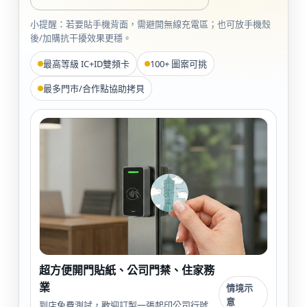
小提醒：若要貼手機背面，需避開無線充電區；也可放手機殼
後/加購抗干擾效果更穩。
最高等級 IC+ID雙頻卡
100+ 圖案可挑
最多門市/合作點協助拷貝
超方便開門貼紙、公司門禁、住家務
業
情境示
意
到店免費測試，歡迎訂製一張起印公司行號