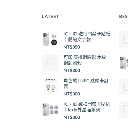
LATEST
BES
IC、ID 磁扣門禁卡貼紙
｜簡約文字款
NT$
350
可印 雙掛環圓形 木紋
鑰匙圈殼
NT$
300
角色款 | NFC 感應卡訂
製
NT$
300
IC、ID 磁扣門禁卡貼紙
｜ic+id外星喵系列
NT$
300