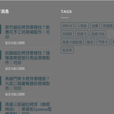
新消息
TAGS
iWALK
人物系
加購
原圖輸
新竹磁扣拷貝哪裡找？新
豐花予工坊現場製作｜可
存錢筒
悠遊卡
悠遊卡貼
印
悠遊卡鑰匙圈
載具
門禁卡
在
留言功能已關閉
〈新
馬克杯
竹
前鎮磁扣拷貝哪裡找？瑞
磁
隆路樂遊旅行用品現場製
扣
作｜可印
拷
在
貝
留言功能已關閉
〈前
哪
鎮
裡
高雄門禁卡拷貝哪裡做？
磁
找？
九如二路麗聲通訊現場製
扣
新
作｜可印
拷
豐
在
貝
留言功能已關閉
花
〈高
哪
予
雄
裡
工
高雄三民磁扣拷貝（晚間
門
找？
坊
時段）｜褒揚街Queena琨
禁
瑞
現
娜據點｜可印