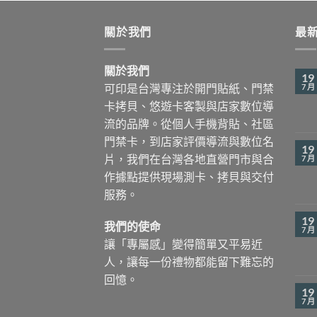
關於我們
最
關於我們
19
可印是台灣專注於開門貼紙、門禁
7 月
卡拷貝、悠遊卡客製與店家數位導
流的品牌。從個人手機背貼、社區
門禁卡，到店家評價導流與數位名
19
片，我們在台灣各地直營門市與合
7 月
作據點提供現場測卡、拷貝與交付
服務。
19
我們的使命
7 月
讓「專屬感」變得簡單又平易近
人，讓每一份禮物都能留下難忘的
回憶。
19
7 月