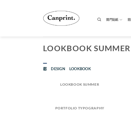
跳
至
內
開門貼紙
悠
容
LOOKBOOK SUMMER
都
DESIGN
LOOKBOOK
LOOKBOOK SUMMER
PORTFOLIO TYPOGRAPHY