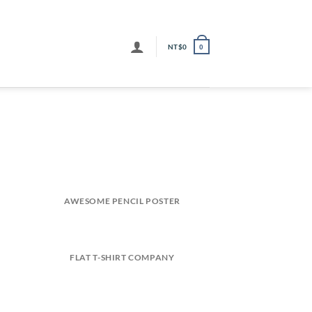
NT$
0
0
AWESOME PENCIL POSTER
FLAT T-SHIRT COMPANY