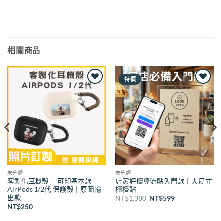
相關商品
特價
Add to
Add to
wishlist
wishlist
未分類
未分類
客製化耳機殼｜ 可印基本款
店家評價導流貼入門款｜大尺寸
AirPods 1/2代 保護殼｜原圖輸
櫃檯貼
出款
原
目
NT$
1,380
NT$
599
始
前
NT$
250
價
價
格：
格：