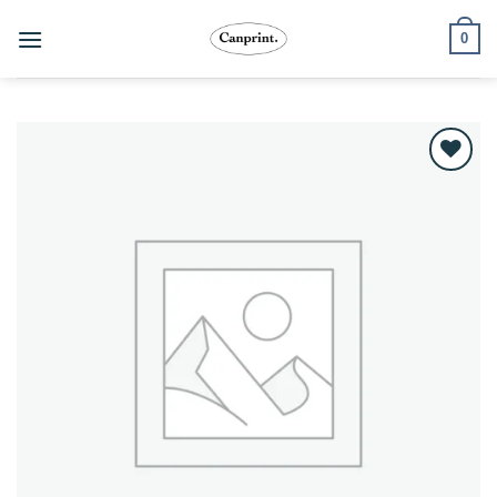
跳
0
至
內
容
Add to
wishlist