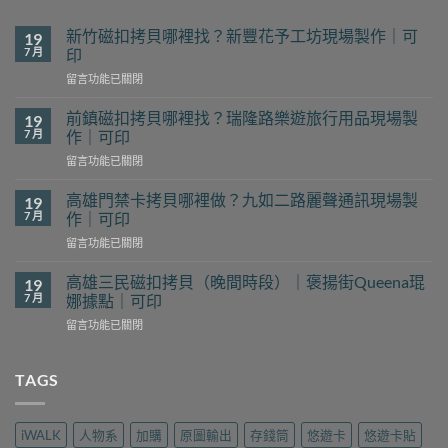
新竹磁扣拷貝哪裡找？新豐花予工坊現場製作｜可
19
7 月
印
在
留言功能已關閉
〈新
竹
前鎮磁扣拷貝哪裡找？瑞隆路樂遊旅行用品現場製
19
磁
7 月
作｜可印
扣
在
留言功能已關閉
拷
〈前
貝
鎮
哪
高雄門禁卡拷貝哪裡做？九如二路麗聲通訊現場製
19
磁
裡
7 月
作｜可印
扣
找？
在
留言功能已關閉
拷
新
〈高
貝
豐
雄
哪
高雄三民磁扣拷貝（晚間時段）｜褒揚街Queena琨
19
花
門
裡
7 月
娜據點｜可印
予
禁
找？
工
在
留言功能已關閉
卡
瑞
坊
〈高
拷
隆
現
雄
貝
路
場
三
TAGS
哪
樂
製
民
裡
遊
作
磁
做？
旅
｜
扣
九
行
iWALK
人物系
加購
原圖輸出
存錢筒
悠遊卡
悠遊卡貼
可
拷
如