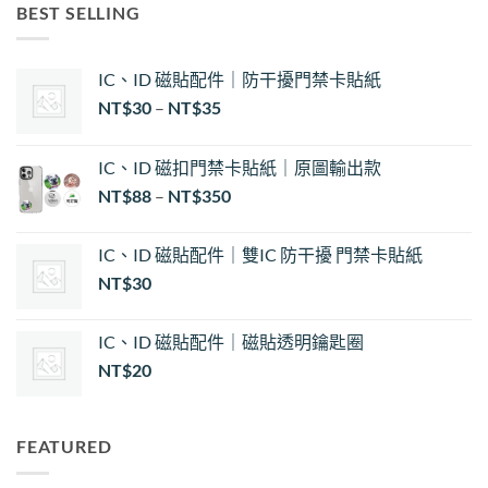
BEST SELLING
IC、ID 磁貼配件｜防干擾門禁卡貼紙
價
NT$
30
–
NT$
35
格
範
IC、ID 磁扣門禁卡貼紙｜原圖輸出款
圍：
NT$
88
–
NT$
350
NT$30
到
NT$35
IC、ID 磁貼配件｜雙IC 防干擾 門禁卡貼紙
NT$
30
IC、ID 磁貼配件｜磁貼透明鑰匙圈
NT$
20
FEATURED