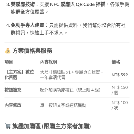
雙感應技術
：支援
NFC 感應
與
QR Code 掃描
，各類手機
族群全方位覆蓋。
免動手專人建置
：只需提供資料，我們幫你整合所有社
群資訊，快速上手不求人。
方案價格與服務
項目
內容說明
價格
【主方案】數位
大尺寸櫃檯貼 x1 + 專屬頁面建置 +
NT$ 599
化首選
一年雲端代管
NT$ 150
按鈕擴充
額外加購功能按鈕（總上限 4 組）
/ 個
NT$ 100
內容修改
單一按鈕文字或連結異動
/ 次
旗艦加購區 (限購主方案者加購)