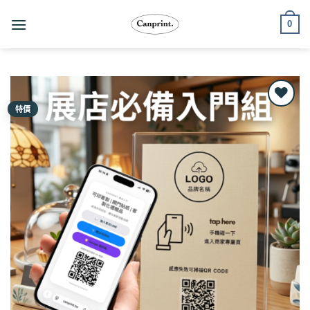
跳
0
至
內
容
特價
Add to
wishlist