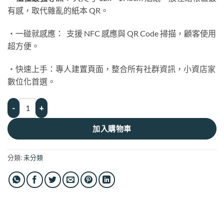
有感，取代雜亂的紙本 QR。
・一碰就感應： 支援 NFC 感應與 QR Code 掃描，顧客使用
超方便。
・快速上手：專人建置頁面，整合所有社群資訊，小資店家
數位化首選。
店家評價導流貼入門款｜大尺寸櫃檯貼 數量
加入購物車
分類:
未分類