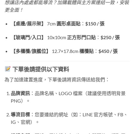
想讓店內處處都能導流？加購載體與主方案連結一致，安裝
更全面！
【桌邊/展示架】
7cm
圓形
桌面
貼
：
$150 / 張
【玻璃門/入口】
10x10cm
正方形
門口貼
：
$250 / 張
【多櫃檯/旗艦位】
12.7×17.8cm
櫃檯貼
：
$450 / 張
下單後請提供以下資料
為了加速建置進度，下單後請將資訊傳送給我們：
品牌資訊
：品牌名稱、LOGO 檔案（建議使用透明背景
PNG）。
導流目標
：您要連結的網址（如：LINE 官方帳號、FB、
IG、官網）。