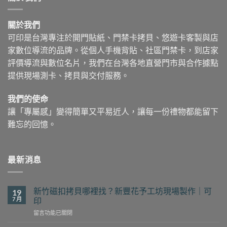
關於我們
可印是台灣專注於開門貼紙、門禁卡拷貝、悠遊卡客製與店
家數位導流的品牌。從個人手機背貼、社區門禁卡，到店家
評價導流與數位名片，我們在台灣各地直營門市與合作據點
提供現場測卡、拷貝與交付服務。
我們的使命
讓「專屬感」變得簡單又平易近人，讓每一份禮物都能留下
難忘的回憶。
最新消息
新竹磁扣拷貝哪裡找？新豐花予工坊現場製作｜可
19
7 月
印
在
留言功能已關閉
〈新