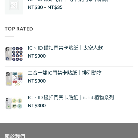
價
NT$
30
–
NT$
35
格
範
圍：
TOP RATED
NT$30
到
NT$35
IC、ID 磁扣門禁卡貼紙｜太空人款
NT$
300
二合一雙IC門禁卡貼紙｜排列動物
NT$
300
IC、ID 磁扣門禁卡貼紙｜ic+id 植物系列
NT$
300
關於我們