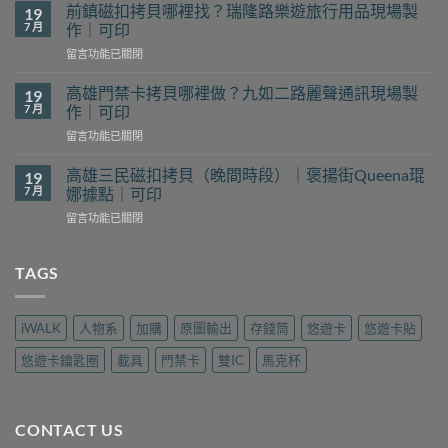
竹
前鎮磁扣拷貝哪裡找？瑞隆路樂遊旅行用品現場製
19
磁
7 月
作｜可印
扣
在
留言功能已關閉
拷
〈前
貝
鎮
哪
高雄門禁卡拷貝哪裡做？九如二路麗聲通訊現場製
19
磁
裡
7 月
作｜可印
扣
找？
在
留言功能已關閉
拷
新
〈高
貝
豐
雄
哪
高雄三民磁扣拷貝（晚間時段）｜褒揚街Queena琨
19
花
門
裡
7 月
娜據點｜可印
予
禁
找？
工
在
留言功能已關閉
卡
瑞
坊
〈高
拷
隆
現
雄
貝
路
場
三
TAGS
哪
樂
製
民
裡
遊
作
磁
做？
旅
｜
扣
九
行
iWALK
人物系
加購
原圖輸出
存錢筒
悠遊卡
悠遊卡貼
可
拷
如
用
印〉
貝
二
品
悠遊卡鑰匙圈
載具
門禁卡
雙IC
馬克杯
中
（晚
路
現
間
麗
場
時
聲
製
段）
通
作
CONTACT US
｜
訊
｜