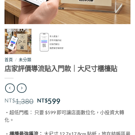
首頁
/
未分類
店家評價導流貼入門款｜大尺寸櫃檯貼
原
目
1,380
599
NT$
NT$
始
前
・超低門檻： 只要 $599 即可讓店面數位化，小投資大轉
價
價
化。
格：
格：
NT$1,380。
NT$599。
・
櫃檯最強導流：
大尺寸 12.7×17.8cm 貼紙，放在結帳區最