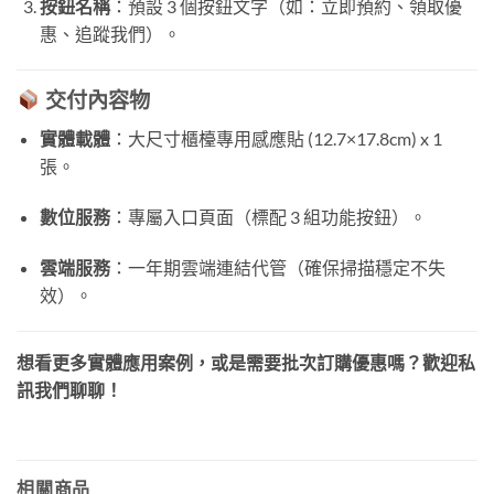
按鈕名稱
：預設 3 個按鈕文字（如：立即預約、領取優
惠、追蹤我們）。
交付內容物
實體載體
：大尺寸櫃檯專用感應貼 (12.7×17.8cm) x 1
張。
數位服務
：專屬入口頁面（標配 3 組功能按鈕）。
雲端服務
：一年期雲端連結代管（確保掃描穩定不失
效）。
想看更多實體應用案例，或是需要批次訂購優惠嗎？歡迎私
訊我們聊聊！
相關商品