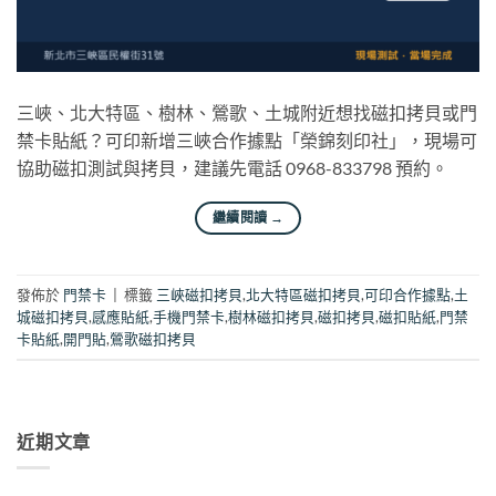
三峽、北大特區、樹林、鶯歌、土城附近想找磁扣拷貝或門
禁卡貼紙？可印新增三峽合作據點「榮錦刻印社」，現場可
協助磁扣測試與拷貝，建議先電話 0968-833798 預約。
繼續閱讀
→
發佈於
門禁卡
|
標籤
三峽磁扣拷貝
,
北大特區磁扣拷貝
,
可印合作據點
,
土
城磁扣拷貝
,
感應貼紙
,
手機門禁卡
,
樹林磁扣拷貝
,
磁扣拷貝
,
磁扣貼紙
,
門禁
卡貼紙
,
開門貼
,
鶯歌磁扣拷貝
近期文章