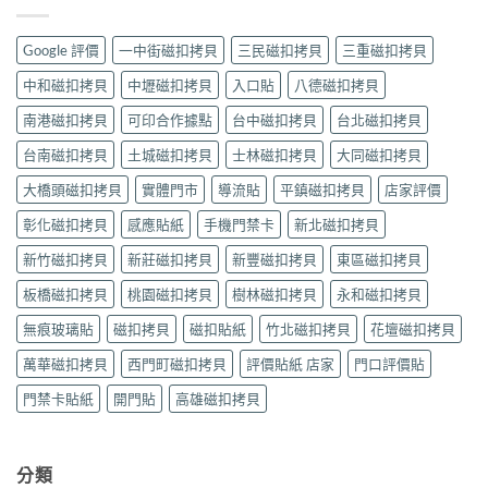
扣
（晚
路
現
拷
間
麗
場
貝
時
聲
Google 評價
一中街磁扣拷貝
三民磁扣拷貝
三重磁扣拷貝
製
哪
段）
通
作
裡
｜
訊
中和磁扣拷貝
中壢磁扣拷貝
入口貼
八德磁扣拷貝
｜
找？
褒
現
可
永
揚
南港磁扣拷貝
可印合作據點
台中磁扣拷貝
台北磁扣拷貝
場
印〉
芳
街
製
中
花
台南磁扣拷貝
土城磁扣拷貝
士林磁扣拷貝
大同磁扣拷貝
Queena
作
園
琨
｜
據
大橋頭磁扣拷貝
實體門市
導流貼
平鎮磁扣拷貝
店家評價
娜
可
點
據
印〉
彰化磁扣拷貝
感應貼紙
手機門禁卡
新北磁扣拷貝
（需
點
中
預
｜
新竹磁扣拷貝
新莊磁扣拷貝
新豐磁扣拷貝
東區磁扣拷貝
約）
可
｜
印〉
板橋磁扣拷貝
桃園磁扣拷貝
樹林磁扣拷貝
永和磁扣拷貝
可
中
印〉
無痕玻璃貼
磁扣拷貝
磁扣貼紙
竹北磁扣拷貝
花壇磁扣拷貝
中
萬華磁扣拷貝
西門町磁扣拷貝
評價貼紙 店家
門口評價貼
門禁卡貼紙
開門貼
高雄磁扣拷貝
分類