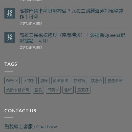
〈前
貝
鎮
哪
高雄門禁卡拷貝哪裡做？九如二路麗聲通訊現場製
19
磁
裡
7 月
作｜可印
扣
找？
在
留言功能已關閉
拷
新
〈高
貝
豐
雄
哪
高雄三民磁扣拷貝（晚間時段）｜褒揚街Queena琨
19
花
門
裡
7 月
娜據點｜可印
予
禁
找？
工
在
留言功能已關閉
卡
瑞
坊
〈高
拷
隆
現
雄
貝
路
場
三
TAGS
哪
樂
製
民
裡
遊
作
磁
做？
旅
｜
扣
九
行
iWALK
人物系
加購
原圖輸出
存錢筒
悠遊卡
悠遊卡貼
可
拷
如
用
印〉
貝
二
品
悠遊卡鑰匙圈
載具
門禁卡
雙IC
馬克杯
中
（晚
路
現
間
麗
場
時
聲
製
段）
通
作
CONTACT US
｜
訊
｜
褒
現
可
揚
場
印〉
點我線上客服 / Chat Now
街
製
中