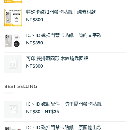
特殊卡磁扣門禁卡貼紙｜純素材款
NT$
300
IC、ID 磁扣門禁卡貼紙｜簡約文字款
NT$
350
可印 雙掛環圓形 木紋鑰匙圈殼
NT$
300
BEST SELLING
IC、ID 磁貼配件｜防干擾門禁卡貼紙
價
NT$
30
–
NT$
35
格
範
IC、ID 磁扣門禁卡貼紙｜原圖輸出款
圍：