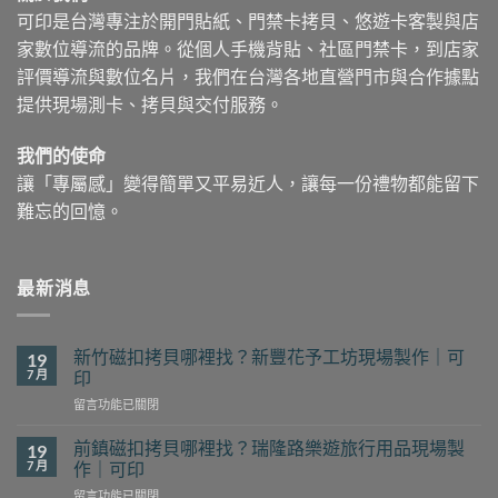
可印是台灣專注於開門貼紙、門禁卡拷貝、悠遊卡客製與店
家數位導流的品牌。從個人手機背貼、社區門禁卡，到店家
評價導流與數位名片，我們在台灣各地直營門市與合作據點
提供現場測卡、拷貝與交付服務。
我們的使命
讓「專屬感」變得簡單又平易近人，讓每一份禮物都能留下
難忘的回憶。
最新消息
新竹磁扣拷貝哪裡找？新豐花予工坊現場製作｜可
19
7 月
印
在
留言功能已關閉
〈新
竹
前鎮磁扣拷貝哪裡找？瑞隆路樂遊旅行用品現場製
19
磁
7 月
作｜可印
扣
在
留言功能已關閉
拷