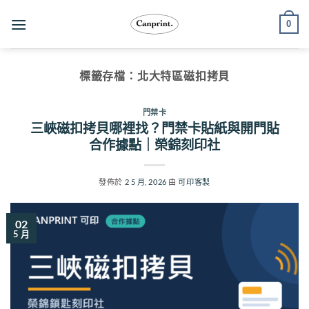
跳
0
至
內
容
標籤存檔：
北大特區磁扣拷貝
門禁卡
三峽磁扣拷貝哪裡找？門禁卡貼紙與開門貼
合作據點｜榮錦刻印社
發佈於
2 5 月, 2026
由
可印客製
02
5 月