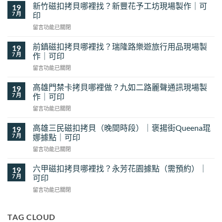
新竹磁扣拷貝哪裡找？新豐花予工坊現場製作｜可
19
7 月
印
在
留言功能已關閉
〈新
竹
前鎮磁扣拷貝哪裡找？瑞隆路樂遊旅行用品現場製
19
磁
7 月
作｜可印
扣
在
留言功能已關閉
拷
〈前
貝
鎮
哪
高雄門禁卡拷貝哪裡做？九如二路麗聲通訊現場製
19
磁
裡
7 月
作｜可印
扣
找？
在
留言功能已關閉
拷
新
〈高
貝
豐
雄
哪
高雄三民磁扣拷貝（晚間時段）｜褒揚街Queena琨
19
花
門
裡
7 月
娜據點｜可印
予
禁
找？
工
在
留言功能已關閉
卡
瑞
坊
〈高
拷
隆
現
雄
貝
六甲磁扣拷貝哪裡找？永芳花園據點（需預約）｜
19
路
場
三
哪
7 月
可印
樂
製
民
裡
遊
作
在
留言功能已關閉
磁
做？
旅
｜
〈六
扣
九
行
可
甲
拷
如
用
印〉
磁
TAG CLOUD
貝
二
品
中