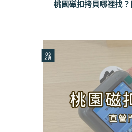
桃園磁扣拷貝哪裡找？
03
2 月