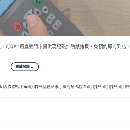
貝？可印中壢直營門市提供現場磁扣貼紙拷貝，免預約即可到店
繼續閱讀
→
印合作據點
,
平鎮磁扣拷貝
,
感應貼紙
,
手機門禁卡
,
桃園磁扣拷貝
,
磁扣拷貝
,
磁扣貼