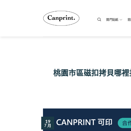
跳
至
內
開門貼紙
悠
容
桃園市區磁扣拷貝哪裡
19
7 月