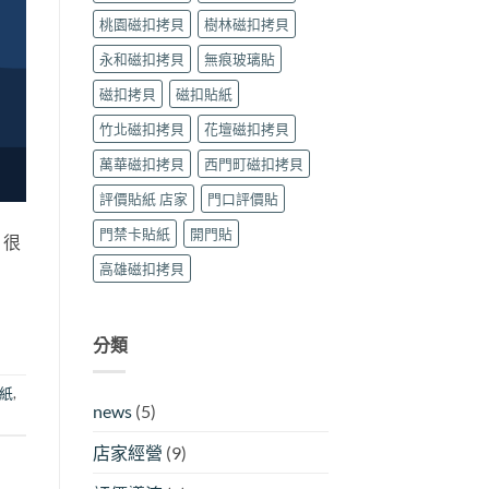
桃園磁扣拷貝
樹林磁扣拷貝
永和磁扣拷貝
無痕玻璃貼
磁扣拷貝
磁扣貼紙
竹北磁扣拷貝
花壇磁扣拷貝
萬華磁扣拷貝
西門町磁扣拷貝
評價貼紙 店家
門口評價貼
門禁卡貼紙
開門貼
？很
高雄磁扣拷貝
分類
紙
,
news
(5)
店家經營
(9)