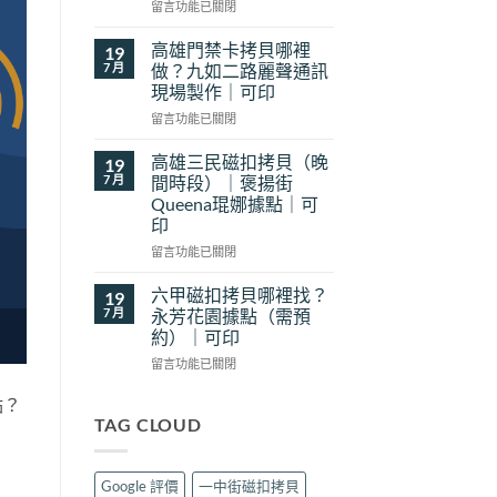
在
貝
留言功能已關閉
〈前
哪
鎮
裡
高雄門禁卡拷貝哪裡
19
磁
找？
7 月
做？九如二路麗聲通訊
扣
新
現場製作｜可印
拷
豐
在
貝
留言功能已關閉
花
〈高
哪
予
雄
裡
工
高雄三民磁扣拷貝（晚
19
門
找？
坊
7 月
間時段）｜褒揚街
禁
瑞
現
Queena琨娜據點｜可
卡
隆
場
印
拷
路
製
貝
樂
在
作
留言功能已關閉
哪
遊
〈高
｜
裡
旅
雄
可
六甲磁扣拷貝哪裡找？
19
做？
行
三
印〉
7 月
永芳花園據點（需預
九
用
民
中
約）｜可印
如
品
磁
二
在
現
扣
留言功能已關閉
路
〈六
場
拷
麗
甲
製
貝
點？
聲
磁
作
（晚
TAG CLOUD
通
扣
｜
間
訊
拷
可
時
現
貝
印〉
段）
Google 評價
一中街磁扣拷貝
場
哪
中
｜