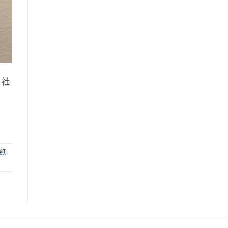
，社
紙
,