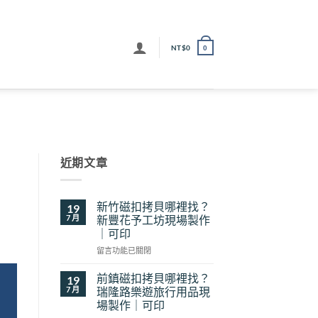
NT$
0
0
近期文章
新竹磁扣拷貝哪裡找？
19
7 月
新豐花予工坊現場製作
｜可印
在
留言功能已關閉
〈新
竹
前鎮磁扣拷貝哪裡找？
19
磁
7 月
瑞隆路樂遊旅行用品現
扣
場製作｜可印
拷