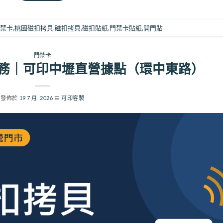
禁卡
,
桃園磁扣拷貝
,
磁扣拷貝
,
磁扣貼紙
,
門禁卡貼紙
,
開門貼
門禁卡
務｜可印中壢直營據點（環中東路）
發佈於
19 7 月, 2026
由
可印客製