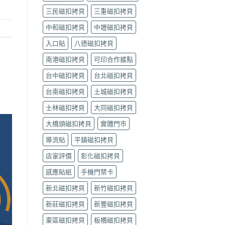
製
裡
褒
三民磁扣拷貝
三重磁扣拷貝
作
找？
揚
｜
永
街
中和磁扣拷貝
中壢磁扣拷貝
可
芳
Queena
印〉
花
琨
入口貼
八德磁扣拷貝
中
園
娜
據
南港磁扣拷貝
可印合作據點
據
點
點
台中磁扣拷貝
台北磁扣拷貝
（需
｜
預
可
台南磁扣拷貝
土城磁扣拷貝
約）
印〉
｜
中
士林磁扣拷貝
大同磁扣拷貝
可
印〉
大橋頭磁扣拷貝
實體門市
中
導流貼
平鎮磁扣拷貝
店家評價
彰化磁扣拷貝
感應貼紙
手機門禁卡
新北磁扣拷貝
新竹磁扣拷貝
新莊磁扣拷貝
新豐磁扣拷貝
東區磁扣拷貝
板橋磁扣拷貝