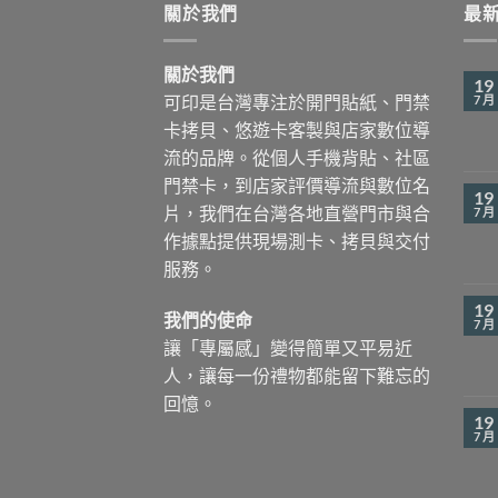
關於我們
最
關於我們
19
可印是台灣專注於開門貼紙、門禁
7 月
卡拷貝、悠遊卡客製與店家數位導
流的品牌。從個人手機背貼、社區
門禁卡，到店家評價導流與數位名
19
片，我們在台灣各地直營門市與合
7 月
作據點提供現場測卡、拷貝與交付
服務。
19
我們的使命
7 月
讓「專屬感」變得簡單又平易近
人，讓每一份禮物都能留下難忘的
回憶。
19
7 月