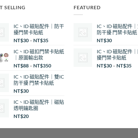
T SELLING
FEATURED
IC、ID 磁貼配件｜防干
IC、ID 磁貼配件｜
擾門禁卡貼紙
防干擾 門禁卡貼紙
價
NT$
30
–
NT$
35
NT$
30
格
IC、ID 磁扣門禁卡貼紙
IC、ID 磁貼配件
範
｜原圖輸出款
擾門禁卡貼紙
圍：
價
NT$
88
–
NT$
350
NT$
30
–
NT$
35
NT$30
格
到
IC、ID 磁貼配件｜雙IC
範
NT$35
防干擾 門禁卡貼紙
圍
NT$
30
NT
到
IC、ID 磁貼配件｜磁貼
NT
透明鑰匙圈
NT$
20