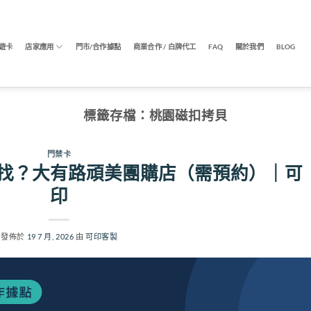
遊卡
店家應用
門市/合作據點
商業合作 / 白牌代工
FAQ
關於我們
BLOG
標籤存檔：
桃園磁扣拷貝
門禁卡
找？大有路頑美團購店（需預約）｜可
印
發佈於
19 7 月, 2026
由
可印客製