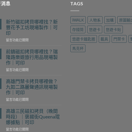
新消息
TAGS
iWALK
人物系
加購
原圖輸
新竹磁扣拷貝哪裡找？新
豐花予工坊現場製作｜可
存錢筒
悠遊卡
悠遊卡貼
印
悠遊卡鑰匙圈
載具
門禁卡
在
留言功能已關閉
〈新
馬克杯
竹
前鎮磁扣拷貝哪裡找？瑞
磁
隆路樂遊旅行用品現場製
扣
作｜可印
拷
在
貝
留言功能已關閉
〈前
哪
鎮
裡
高雄門禁卡拷貝哪裡做？
磁
找？
九如二路麗聲通訊現場製
扣
新
作｜可印
拷
豐
在
貝
留言功能已關閉
花
〈高
哪
予
雄
裡
工
高雄三民磁扣拷貝（晚間
門
找？
坊
時段）｜褒揚街Queena琨
禁
瑞
現
娜據點｜可印
卡
隆
場
在
拷
留言功能已關閉
路
製