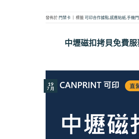
發佈於
門禁卡
|
標籤
可印合作據點
,
感應貼紙
,
手機門
中壢磁扣拷貝免費服
19
7 月