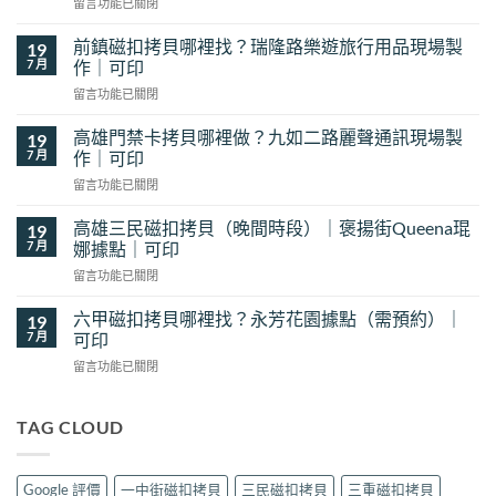
在
留言功能已關閉
〈新
竹
前鎮磁扣拷貝哪裡找？瑞隆路樂遊旅行用品現場製
19
磁
7 月
作｜可印
扣
在
留言功能已關閉
拷
〈前
貝
鎮
哪
高雄門禁卡拷貝哪裡做？九如二路麗聲通訊現場製
19
磁
裡
7 月
作｜可印
扣
找？
在
留言功能已關閉
拷
新
〈高
貝
豐
雄
哪
高雄三民磁扣拷貝（晚間時段）｜褒揚街Queena琨
19
花
門
裡
7 月
娜據點｜可印
予
禁
找？
工
在
留言功能已關閉
卡
瑞
坊
〈高
拷
隆
現
雄
貝
六甲磁扣拷貝哪裡找？永芳花園據點（需預約）｜
19
路
場
三
哪
7 月
可印
樂
製
民
裡
遊
作
在
留言功能已關閉
磁
做？
旅
｜
〈六
扣
九
行
可
甲
拷
如
用
印〉
磁
TAG CLOUD
貝
二
品
中
扣
（晚
路
現
拷
間
麗
場
貝
時
聲
Google 評價
一中街磁扣拷貝
三民磁扣拷貝
三重磁扣拷貝
製