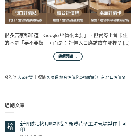
很多店家都知道「Google 評價很重要」，但實際上會卡住
的不是「要不要做」，而是： 評價入口應該放在哪裡？ […]
繼續閱讀
→
發佈於
店家經營
|
標籤
怎麼選
,
櫃台評價牌
,
評價貼紙 店家
,
門口評價貼
近期文章
新竹磁扣拷貝哪裡找？新豐花予工坊現場製作｜可
19
7 月
印