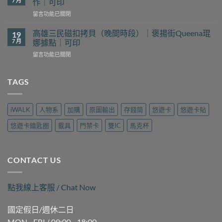
7 月
作｜可印
扣
找？
在
留言功能已關閉
拷
新
〈高
貝
豐
雄
哪
高雄三民磁扣拷貝（晚間時段）｜褒揚街Queena琨
19
花
門
裡
7 月
娜據點｜可印
予
禁
找？
工
在
留言功能已關閉
卡
瑞
坊
〈高
拷
隆
現
雄
貝
路
場
三
TAGS
哪
樂
製
民
裡
遊
作
磁
做？
旅
｜
扣
九
行
iWALK
人物系
加購
原圖輸出
存錢筒
悠遊卡
悠遊卡貼
可
拷
如
用
印〉
貝
二
品
悠遊卡鑰匙圈
載具
門禁卡
雙IC
馬克杯
中
（晚
路
現
間
麗
場
時
聲
製
段）
通
作
CONTACT US
｜
訊
｜
褒
現
可
揚
場
印〉
點我線上客服 / Chat Now
街
製
中
Queena
作
琨
｜
國定假日/週休二日
娜
可
MON - FRI / 09:00 - 18:00