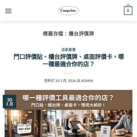
跳
0
至
內
容
標籤存檔：
櫃台評價牌
店家經營
門口評價貼、櫃台評價牌、桌面評價卡，哪
一種最適合你的店？
發佈於
30 3 月, 2026
由
ADMIN
30
3 月