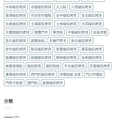
哪
段）
通
作
裡
｜
訊
中和磁扣拷貝
中壢磁扣拷貝
入口貼
八德磁扣拷貝
｜
找？
褒
現
可
永
揚
南港磁扣拷貝
可印合作據點
台中磁扣拷貝
台北磁扣拷貝
場
印〉
芳
街
製
中
花
台南磁扣拷貝
土城磁扣拷貝
士林磁扣拷貝
大同磁扣拷貝
Queena
作
園
琨
｜
據
大橋頭磁扣拷貝
實體門市
導流貼
平鎮磁扣拷貝
店家評價
娜
可
點
據
印〉
彰化磁扣拷貝
感應貼紙
手機門禁卡
新北磁扣拷貝
（需
點
中
預
｜
新竹磁扣拷貝
新莊磁扣拷貝
新豐磁扣拷貝
東區磁扣拷貝
約）
可
｜
印〉
板橋磁扣拷貝
桃園磁扣拷貝
樹林磁扣拷貝
永和磁扣拷貝
可
中
印〉
無痕玻璃貼
磁扣拷貝
磁扣貼紙
竹北磁扣拷貝
花壇磁扣拷貝
中
萬華磁扣拷貝
西門町磁扣拷貝
評價貼紙 店家
門口評價貼
門禁卡貼紙
開門貼
高雄磁扣拷貝
分類
news
(5)