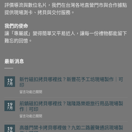
評價導流與數位名片，我們在台灣各地直營門市與合作據點
提供現場測卡、拷貝與交付服務。
我們的使命
讓「專屬感」變得簡單又平易近人，讓每一份禮物都能留下
難忘的回憶。
最新消息
新竹磁扣拷貝哪裡找？新豐花予工坊現場製作｜可
19
7 月
印
在
留言功能已關閉
〈新
竹
前鎮磁扣拷貝哪裡找？瑞隆路樂遊旅行用品現場製
19
磁
7 月
作｜可印
扣
在
留言功能已關閉
拷
〈前
貝
鎮
哪
高雄門禁卡拷貝哪裡做？九如二路麗聲通訊現場製
19
磁
裡