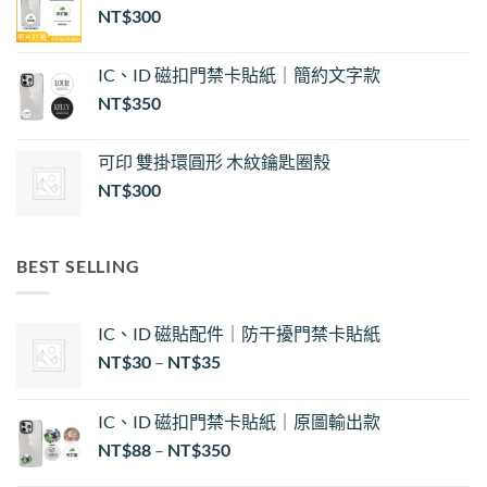
NT$
300
IC、ID 磁扣門禁卡貼紙｜簡約文字款
NT$
350
可印 雙掛環圓形 木紋鑰匙圈殼
NT$
300
BEST SELLING
IC、ID 磁貼配件｜防干擾門禁卡貼紙
價
NT$
30
–
NT$
35
格
範
IC、ID 磁扣門禁卡貼紙｜原圖輸出款
圍：
NT$
88
–
NT$
350
NT$30
到