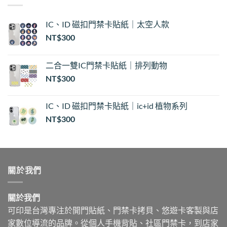
到
NT$35
IC、ID 磁扣門禁卡貼紙｜太空人款
NT$
300
二合一雙IC門禁卡貼紙｜排列動物
NT$
300
IC、ID 磁扣門禁卡貼紙｜ic+id 植物系列
NT$
300
關於我們
關於我們
可印是台灣專注於開門貼紙、門禁卡拷貝、悠遊卡客製與店
家數位導流的品牌。從個人手機背貼、社區門禁卡，到店家