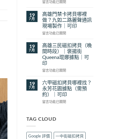
在
貝
留言功能已關閉
〈前
哪
鎮
裡
高雄門禁卡拷貝哪裡
19
磁
找？
7 月
做？九如二路麗聲通訊
扣
新
現場製作｜可印
拷
豐
在
貝
留言功能已關閉
花
〈高
哪
予
雄
裡
工
高雄三民磁扣拷貝（晚
19
門
找？
坊
7 月
間時段）｜褒揚街
禁
瑞
現
Queena琨娜據點｜可
卡
隆
場
印
拷
路
製
貝
樂
在
作
留言功能已關閉
哪
遊
〈高
｜
裡
旅
雄
可
六甲磁扣拷貝哪裡找？
19
做？
行
三
印〉
7 月
永芳花園據點（需預
九
用
民
中
約）｜可印
如
品
磁
二
在
現
扣
留言功能已關閉
路
〈六
場
拷
麗
甲
製
貝
聲
磁
作
（晚
TAG CLOUD
通
扣
｜
間
訊
拷
可
時
現
貝
印〉
段）
Google 評價
一中街磁扣拷貝
場
哪
中
｜