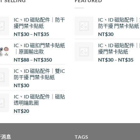
T SELLING
FEATURED
IC、ID 磁貼配件｜防干
IC、ID 磁貼配件｜
擾門禁卡貼紙
防干擾 門禁卡貼紙
價
NT$
30
–
NT$
35
NT$
30
格
IC、ID 磁扣門禁卡貼紙
IC、ID 磁貼配件
範
｜原圖輸出款
擾門禁卡貼紙
圍：
價
NT$
88
–
NT$
350
NT$
30
–
NT$
35
NT$30
格
到
IC、ID 磁貼配件｜雙IC
範
NT$35
防干擾 門禁卡貼紙
圍
NT$
30
NT
到
IC、ID 磁貼配件｜磁貼
NT
透明鑰匙圈
NT$
20
新消息
TAGS