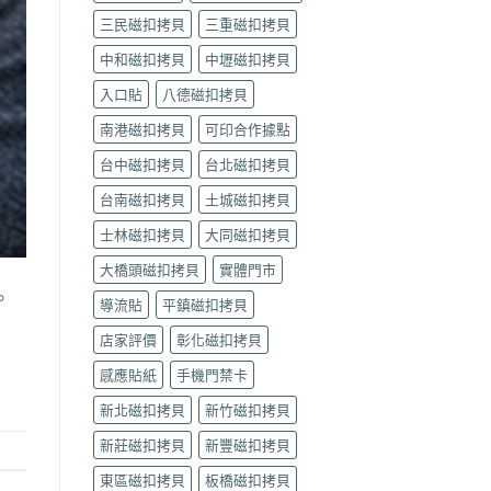
製
裡
褒
三民磁扣拷貝
三重磁扣拷貝
作
找？
揚
｜
永
街
中和磁扣拷貝
中壢磁扣拷貝
可
芳
Queena
印〉
花
琨
入口貼
八德磁扣拷貝
中
園
娜
據
南港磁扣拷貝
可印合作據點
據
點
點
台中磁扣拷貝
台北磁扣拷貝
（需
｜
預
可
台南磁扣拷貝
土城磁扣拷貝
約）
印〉
｜
中
士林磁扣拷貝
大同磁扣拷貝
可
印〉
大橋頭磁扣拷貝
實體門市
中
。
導流貼
平鎮磁扣拷貝
店家評價
彰化磁扣拷貝
感應貼紙
手機門禁卡
新北磁扣拷貝
新竹磁扣拷貝
新莊磁扣拷貝
新豐磁扣拷貝
東區磁扣拷貝
板橋磁扣拷貝