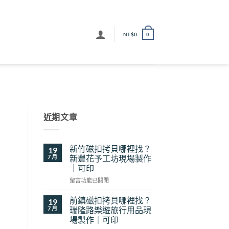
NT$
0
0
近期文章
新竹磁扣拷貝哪裡找？
19
7 月
新豐花予工坊現場製作
｜可印
在
留言功能已關閉
〈新
竹
前鎮磁扣拷貝哪裡找？
19
磁
7 月
瑞隆路樂遊旅行用品現
扣
場製作｜可印
拷