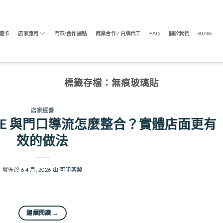
遊卡
店家應用
門市/合作據點
商業合作 / 白牌代工
FAQ
關於我們
BLOG
標籤存檔：
無痕玻璃貼
店家經營
、LINE 與門口導流怎麼整合？實體店面更有
效的做法
發佈於
6 4 月, 2026
由
可印客製
繼續閱讀
→