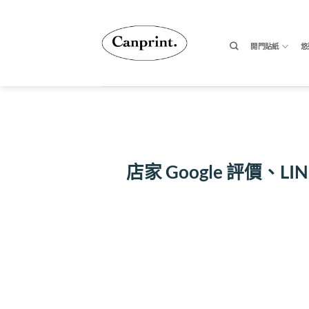
跳
至
內
開門貼紙
悠
容
店家 Google 評價