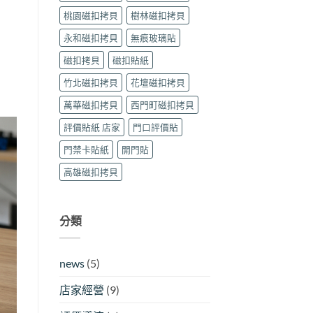
桃園磁扣拷貝
樹林磁扣拷貝
永和磁扣拷貝
無痕玻璃貼
磁扣拷貝
磁扣貼紙
竹北磁扣拷貝
花壇磁扣拷貝
萬華磁扣拷貝
西門町磁扣拷貝
評價貼紙 店家
門口評價貼
門禁卡貼紙
開門貼
高雄磁扣拷貝
分類
news
(5)
店家經營
(9)