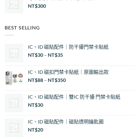
NT$
300
BEST SELLING
IC、ID 磁貼配件｜防干擾門禁卡貼紙
價
NT$
30
–
NT$
35
格
範
IC、ID 磁扣門禁卡貼紙｜原圖輸出款
圍：
NT$
88
–
NT$
350
NT$30
到
NT$35
IC、ID 磁貼配件｜雙IC 防干擾 門禁卡貼紙
NT$
30
IC、ID 磁貼配件｜磁貼透明鑰匙圈
NT$
20