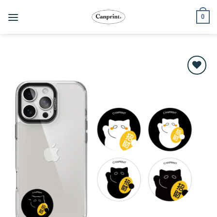
跳
0
至
內
容
Add to
wishlist