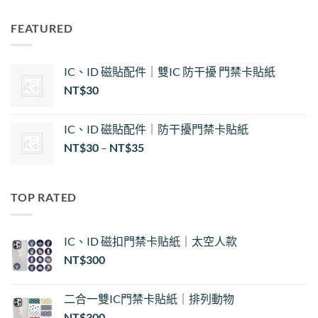
FEATURED
IC、ID 磁貼配件｜雙IC 防干擾 門禁卡貼紙
NT$
30
IC、ID 磁貼配件｜防干擾門禁卡貼紙
價
NT$
30
–
NT$
35
格
範
圍：
TOP RATED
NT$30
到
NT$35
IC、ID 磁扣門禁卡貼紙｜太空人款
NT$
300
二合一雙IC門禁卡貼紙｜排列動物
NT$
300