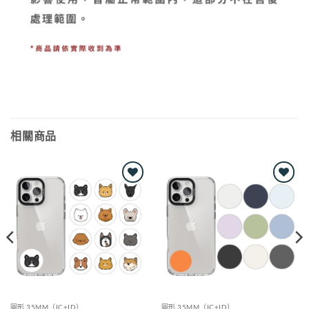
相關商品
Add to
Add to
wishlist
wishlist
圓形 35MM（IC+ID）
圓形 35MM（IC+ID）