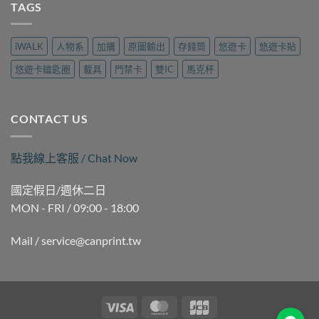
三
TAGS
哪
樂
製
民
裡
遊
作
磁
做？
旅
｜
扣
九
行
iWALK
人物系
加購
原圖輸出
存錢筒
悠遊卡
悠遊卡貼
可
拷
如
用
印〉
貝
二
品
悠遊卡鑰匙圈
載具
門禁卡
雙IC
馬克杯
中
（晚
路
現
間
麗
場
時
聲
製
段）
通
作
CONTACT US
｜
訊
｜
褒
現
可
揚
場
印〉
點我線上客服 / Chat Now
街
製
中
Queena
作
琨
｜
國定假日/週休二日
娜
可
MON - FRI / 09:00 - 18:00
據
印〉
點
中
｜
Mail / service@canprint.tw
可
印〉
中
Visa
MasterCard
JCB