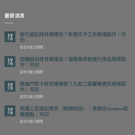
最新消息
新竹磁扣拷貝哪裡找？新豐花予工坊現場製作｜可
19
7 月
印
在
留言功能已關閉
〈新
竹
前鎮磁扣拷貝哪裡找？瑞隆路樂遊旅行用品現場製
19
磁
7 月
作｜可印
扣
在
留言功能已關閉
拷
〈前
貝
鎮
哪
高雄門禁卡拷貝哪裡做？九如二路麗聲通訊現場製
19
磁
裡
7 月
作｜可印
扣
找？
在
留言功能已關閉
拷
新
〈高
貝
豐
雄
哪
高雄三民磁扣拷貝（晚間時段）｜褒揚街Queena琨
19
花
門
裡
7 月
娜據點｜可印
予
禁
找？
工
在
留言功能已關閉
卡
瑞
坊
〈高
拷
隆
現
雄
貝
路
場