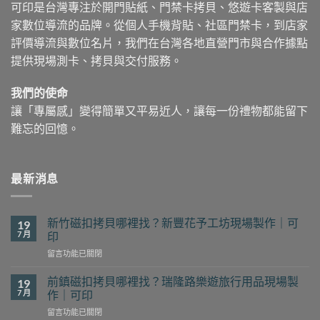
可印是台灣專注於開門貼紙、門禁卡拷貝、悠遊卡客製與店
家數位導流的品牌。從個人手機背貼、社區門禁卡，到店家
評價導流與數位名片，我們在台灣各地直營門市與合作據點
提供現場測卡、拷貝與交付服務。
我們的使命
讓「專屬感」變得簡單又平易近人，讓每一份禮物都能留下
難忘的回憶。
最新消息
新竹磁扣拷貝哪裡找？新豐花予工坊現場製作｜可
19
7 月
印
在
留言功能已關閉
〈新
竹
前鎮磁扣拷貝哪裡找？瑞隆路樂遊旅行用品現場製
19
磁
7 月
作｜可印
扣
在
留言功能已關閉
拷