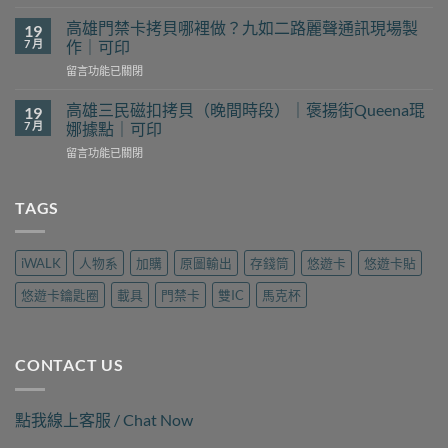
〈前
貝
鎮
哪
高雄門禁卡拷貝哪裡做？九如二路麗聲通訊現場製
19
磁
裡
7 月
作｜可印
扣
找？
在
留言功能已關閉
拷
新
〈高
貝
豐
雄
哪
高雄三民磁扣拷貝（晚間時段）｜褒揚街Queena琨
19
花
門
裡
7 月
娜據點｜可印
予
禁
找？
工
在
留言功能已關閉
卡
瑞
坊
〈高
拷
隆
現
雄
貝
路
場
三
TAGS
哪
樂
製
民
裡
遊
作
磁
做？
旅
｜
扣
九
行
iWALK
人物系
加購
原圖輸出
存錢筒
悠遊卡
悠遊卡貼
可
拷
如
用
印〉
貝
二
品
悠遊卡鑰匙圈
載具
門禁卡
雙IC
馬克杯
中
（晚
路
現
間
麗
場
時
聲
製
段）
通
作
CONTACT US
｜
訊
｜
褒
現
可
揚
場
印〉
點我線上客服 / Chat Now
街
製
中
Queena
作