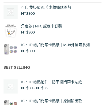
可印 雙掛環圓形 木紋鑰匙圈殼
NT$
300
角色款 | NFC 感應卡訂製
NT$
300
IC、ID 磁扣門禁卡貼紙｜ic+id外星喵系列
NT$
300
BEST SELLING
IC、ID 磁貼配件｜防干擾門禁卡貼紙
價
NT$
30
–
NT$
35
格
範
IC、ID 磁扣門禁卡貼紙｜原圖輸出款
圍：