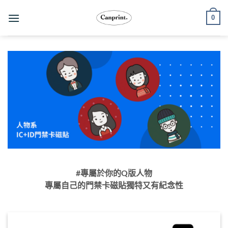
跳
0
至
內
容
#專屬於你的Q版人物
專屬自己的門禁卡磁貼獨特又有紀念性