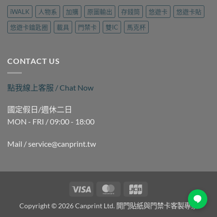
做？
旅
｜
扣
九
行
iWALK
人物系
加購
原圖輸出
存錢筒
悠遊卡
悠遊卡貼
可
拷
如
用
印〉
貝
二
品
悠遊卡鑰匙圈
載具
門禁卡
雙IC
馬克杯
中
（晚
路
現
間
麗
場
時
聲
製
段）
通
作
CONTACT US
｜
訊
｜
褒
現
可
揚
場
印〉
點我線上客服 / Chat Now
街
製
中
Queena
作
琨
｜
國定假日/週休二日
娜
可
MON - FRI / 09:00 - 18:00
據
印〉
點
中
｜
Mail / service@canprint.tw
可
印〉
中
Visa
MasterCard
JCB
Copyright © 2026 Canprint Ltd. 開門貼紙與門禁卡客製專家