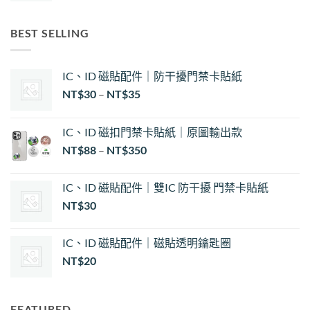
BEST SELLING
IC、ID 磁貼配件｜防干擾門禁卡貼紙
價
NT$
30
–
NT$
35
格
範
IC、ID 磁扣門禁卡貼紙｜原圖輸出款
圍：
NT$
88
–
NT$
350
NT$30
到
NT$35
IC、ID 磁貼配件｜雙IC 防干擾 門禁卡貼紙
NT$
30
IC、ID 磁貼配件｜磁貼透明鑰匙圈
NT$
20
FEATURED