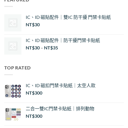
IC、ID 磁貼配件｜雙IC 防干擾 門禁卡貼紙
NT$
30
IC、ID 磁貼配件｜防干擾門禁卡貼紙
價
NT$
30
–
NT$
35
格
範
圍：
TOP RATED
NT$30
到
NT$35
IC、ID 磁扣門禁卡貼紙｜太空人款
NT$
300
二合一雙IC門禁卡貼紙｜排列動物
NT$
300