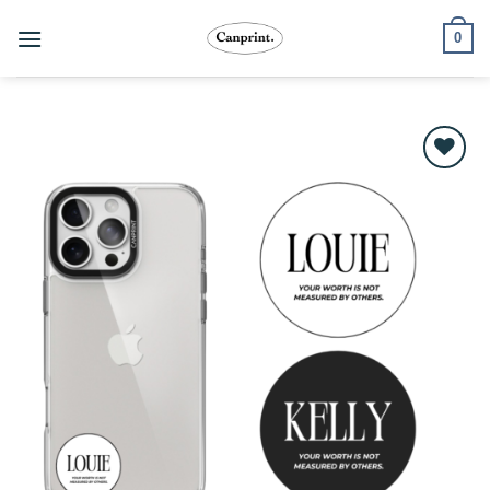
跳
0
至
內
容
Add to
wishlist