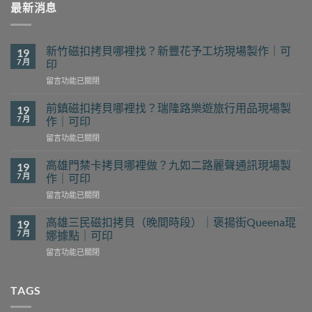
最新消息
新竹磁扣拷貝哪裡找？新豐花予工坊現場製作｜可
19
7 月
印
在
留言功能已關閉
〈新
竹
前鎮磁扣拷貝哪裡找？瑞隆路樂遊旅行用品現場製
19
磁
7 月
作｜可印
扣
在
留言功能已關閉
拷
〈前
貝
鎮
哪
高雄門禁卡拷貝哪裡做？九如二路麗聲通訊現場製
19
磁
裡
7 月
作｜可印
扣
找？
在
留言功能已關閉
拷
新
〈高
貝
豐
雄
哪
高雄三民磁扣拷貝（晚間時段）｜褒揚街Queena琨
19
花
門
裡
7 月
娜據點｜可印
予
禁
找？
工
在
留言功能已關閉
卡
瑞
坊
〈高
拷
隆
現
雄
貝
路
場
三
TAGS
哪
樂
製
民
裡
遊
作
磁