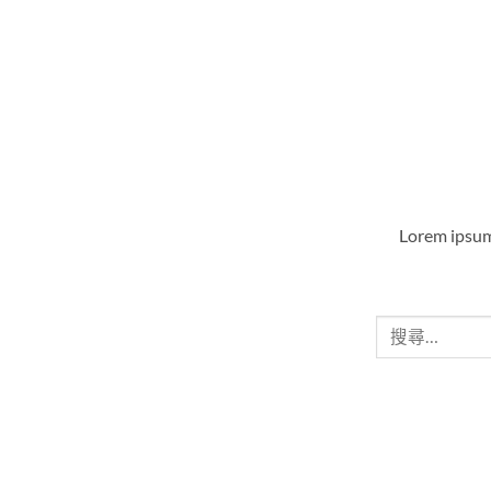
Lorem ipsum
搜
尋
關
鍵
字: