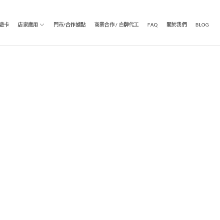
遊卡
店家應用
門市/合作據點
商業合作 / 白牌代工
FAQ
關於我們
BLOG