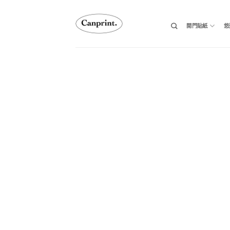
跳
至
開門貼紙
悠
內
容