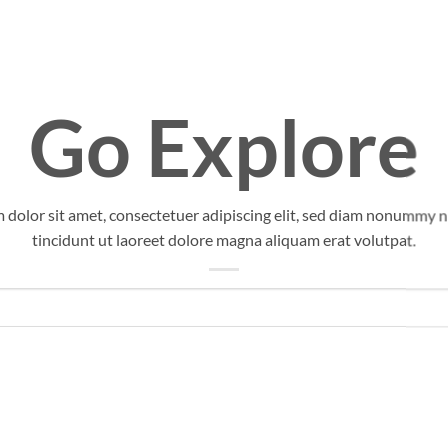
Go Explore
 dolor sit amet, consectetuer adipiscing elit, sed diam nonummy 
tincidunt ut laoreet dolore magna aliquam erat volutpat.