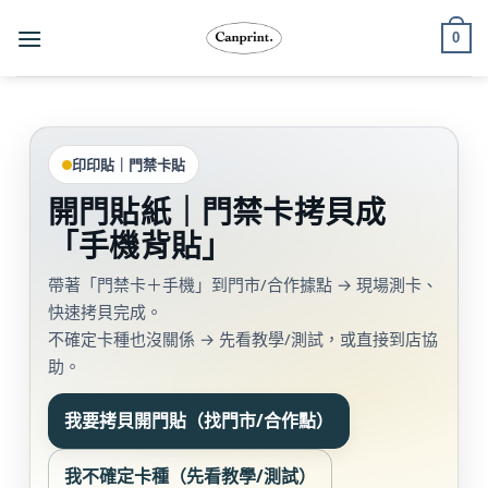
跳
0
至
內
容
印印貼｜門禁卡貼
開門貼紙｜門禁卡拷貝成
「手機背貼」
帶著「門禁卡＋手機」到門市/合作據點 → 現場測卡、
快速拷貝完成。
不確定卡種也沒關係 → 先看教學/測試，或直接到店協
助。
我要拷貝開門貼（找門市/合作點）
我不確定卡種（先看教學/測試）