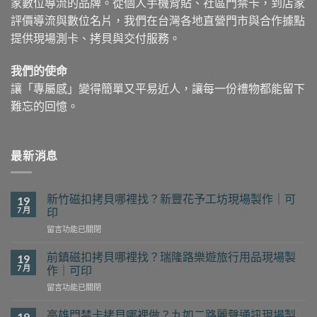
家數位導流的品牌。從個人手機背貼、社區門禁卡，到店家
評價導流與數位名片，我們在台灣各地直營門市與合作據點
提供現場測卡、拷貝與交付服務。
我們的使命
讓「專屬感」變得簡單又平易近人，讓每一份禮物都能留下
難忘的回憶。
最新消息
新竹磁扣拷貝哪裡找？新豐花予工坊現場製作｜可
19
7 月
印
在
留言功能已關閉
〈新
竹
前鎮磁扣拷貝哪裡找？瑞隆路樂遊旅行用品現場製
19
磁
7 月
作｜可印
扣
在
留言功能已關閉
拷
〈前
貝
鎮
哪
高雄門禁卡拷貝哪裡做？九如二路麗聲通訊現場製
19