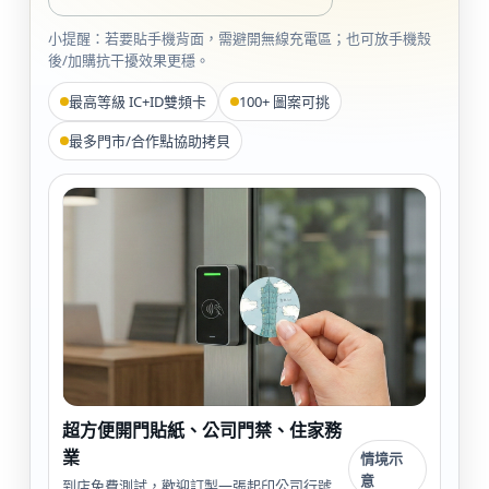
小提醒：若要貼手機背面，需避開無線充電區；也可放手機殼
後/加購抗干擾效果更穩。
最高等級 IC+ID雙頻卡
100+ 圖案可挑
最多門市/合作點協助拷貝
超方便開門貼紙、公司門禁、住家務
業
情境示
意
到店免費測試，歡迎訂製一張起印公司行號