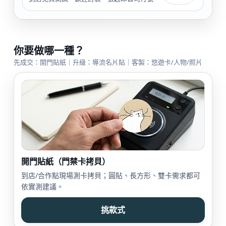
你要做哪一種？
先成交：開門貼紙｜升級：導流名片貼｜客製：悠遊卡/人物/照片
開門貼紙（門禁卡拷貝）
到店/合作點現場測卡拷貝；圓貼、長方形、雙卡需求都可
依實測建議。
挑款式