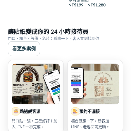
價
NT$
199
–
NT$
1,280
格
範
圍：
NT$199
到
NT$1,280
讓貼紙變成你的 24 小時接待員
門口・櫃台・設備・名片：感應一下，客人立刻找到你
看更多案例
路過變客源
預約不漏接
門口貼一張，五星好評＋加
櫃台感應一下，新客加
入 LINE 一秒完成。
LINE、老客回訪更順。