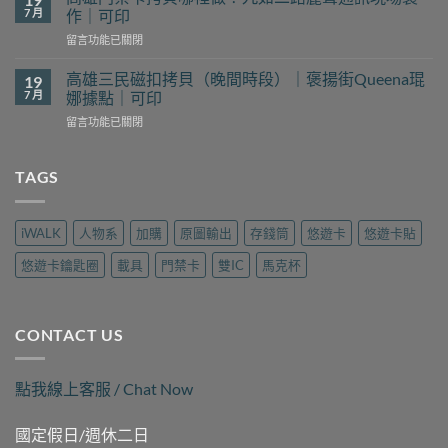
磁
裡
7 月
作｜可印
扣
找？
在
留言功能已關閉
拷
新
〈高
貝
豐
雄
哪
高雄三民磁扣拷貝（晚間時段）｜褒揚街Queena琨
19
花
門
裡
7 月
娜據點｜可印
予
禁
找？
工
在
留言功能已關閉
卡
瑞
坊
〈高
拷
隆
現
雄
貝
路
場
三
TAGS
哪
樂
製
民
裡
遊
作
磁
做？
旅
｜
扣
九
行
iWALK
人物系
加購
原圖輸出
存錢筒
悠遊卡
悠遊卡貼
可
拷
如
用
印〉
貝
二
品
悠遊卡鑰匙圈
載具
門禁卡
雙IC
馬克杯
中
（晚
路
現
間
麗
場
時
聲
製
段）
通
作
CONTACT US
｜
訊
｜
褒
現
可
揚
場
印〉
點我線上客服 / Chat Now
街
製
中
Queena
作
琨
｜
國定假日/週休二日
娜
可