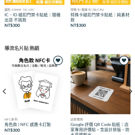
圓形 35MM（IC+ID）
特殊卡/電梯卡/7B/CPU
IC、ID 磁扣門禁卡貼紙｜隨機
特殊卡磁扣門禁卡貼紙｜純素材
出貨 不挑款
款
NT$
300
NT$
300
導流名片貼 熱銷
Add to
Add to
wishlist
wishlist
NFC系列
店家應用
Google 評價 QR Code 貼紙｜店
角色款 | NFC 感應卡訂製
家專用評價貼・含設計排版・防
NT$
300
水背膠輸出