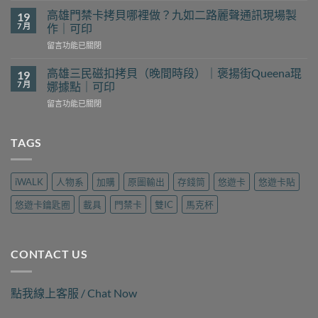
貝
鎮
哪
高雄門禁卡拷貝哪裡做？九如二路麗聲通訊現場製
19
磁
裡
7 月
作｜可印
扣
找？
在
留言功能已關閉
拷
新
〈高
貝
豐
雄
哪
高雄三民磁扣拷貝（晚間時段）｜褒揚街Queena琨
19
花
門
裡
7 月
娜據點｜可印
予
禁
找？
工
在
留言功能已關閉
卡
瑞
坊
〈高
拷
隆
現
雄
貝
路
場
三
TAGS
哪
樂
製
民
裡
遊
作
磁
做？
旅
｜
扣
九
行
iWALK
人物系
加購
原圖輸出
存錢筒
悠遊卡
悠遊卡貼
可
拷
如
用
印〉
貝
二
品
悠遊卡鑰匙圈
載具
門禁卡
雙IC
馬克杯
中
（晚
路
現
間
麗
場
時
聲
製
段）
通
作
CONTACT US
｜
訊
｜
褒
現
可
揚
場
印〉
點我線上客服 / Chat Now
街
製
中
Queena
作