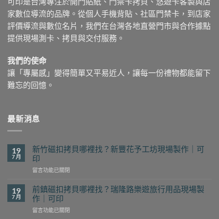
可印是台灣專注於開門貼紙、門禁卡拷貝、悠遊卡客製與店
家數位導流的品牌。從個人手機背貼、社區門禁卡，到店家
評價導流與數位名片，我們在台灣各地直營門市與合作據點
提供現場測卡、拷貝與交付服務。
我們的使命
讓「專屬感」變得簡單又平易近人，讓每一份禮物都能留下
難忘的回憶。
最新消息
新竹磁扣拷貝哪裡找？新豐花予工坊現場製作｜可
19
7 月
印
在
留言功能已關閉
〈新
竹
前鎮磁扣拷貝哪裡找？瑞隆路樂遊旅行用品現場製
19
磁
7 月
作｜可印
扣
在
留言功能已關閉
拷
〈前