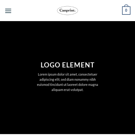
跳
0
至
內
容
LOGO ELEMENT
Lorem ipsum dolor sit amet, consectetuer
adipiscing elit, sed diam nonummy nibh
euismod tincidunt ut laoreet dolore magna
aliquam erat volutpat.