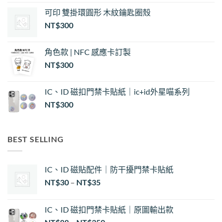
可印 雙掛環圓形 木紋鑰匙圈殼
NT$
300
角色款 | NFC 感應卡訂製
NT$
300
IC、ID 磁扣門禁卡貼紙｜ic+id外星喵系列
NT$
300
BEST SELLING
IC、ID 磁貼配件｜防干擾門禁卡貼紙
價
NT$
30
–
NT$
35
格
範
IC、ID 磁扣門禁卡貼紙｜原圖輸出款
圍：