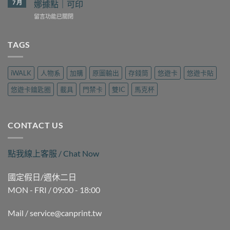
裡
7 月
娜據點｜可印
予
禁
找？
工
在
留言功能已關閉
卡
瑞
坊
〈高
拷
隆
現
雄
貝
路
場
三
TAGS
哪
樂
製
民
裡
遊
作
磁
做？
旅
｜
扣
九
行
iWALK
人物系
加購
原圖輸出
存錢筒
悠遊卡
悠遊卡貼
可
拷
如
用
印〉
貝
二
品
悠遊卡鑰匙圈
載具
門禁卡
雙IC
馬克杯
中
（晚
路
現
間
麗
場
時
聲
製
段）
通
作
CONTACT US
｜
訊
｜
褒
現
可
揚
場
印〉
點我線上客服 / Chat Now
街
製
中
Queena
作
琨
｜
國定假日/週休二日
娜
可
MON - FRI / 09:00 - 18:00
據
印〉
點
中
｜
Mail / service@canprint.tw
可
印〉