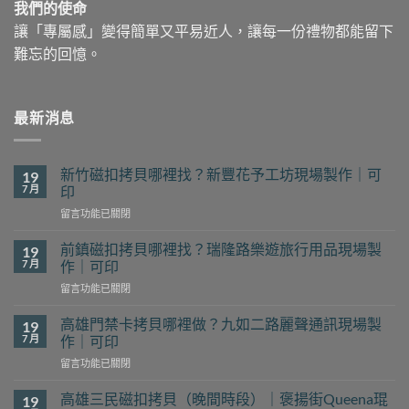
我們的使命
讓「專屬感」變得簡單又平易近人，讓每一份禮物都能留下
難忘的回憶。
最新消息
新竹磁扣拷貝哪裡找？新豐花予工坊現場製作｜可
19
7 月
印
在
留言功能已關閉
〈新
竹
前鎮磁扣拷貝哪裡找？瑞隆路樂遊旅行用品現場製
19
磁
7 月
作｜可印
扣
在
留言功能已關閉
拷
〈前
貝
鎮
哪
高雄門禁卡拷貝哪裡做？九如二路麗聲通訊現場製
19
磁
裡
7 月
作｜可印
扣
找？
在
留言功能已關閉
拷
新
〈高
貝
豐
雄
哪
高雄三民磁扣拷貝（晚間時段）｜褒揚街Queena琨
19
花
門