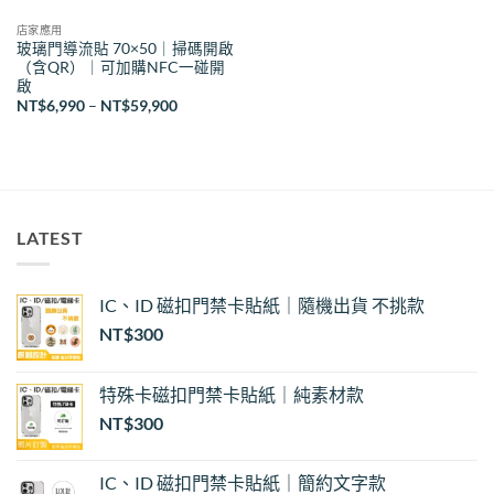
店家應用
玻璃門導流貼 70×50｜掃碼開啟
（含QR）｜可加購NFC一碰開
啟
價
NT$
6,990
–
NT$
59,900
格
範
圍：
NT$6,990
到
NT$59,900
LATEST
IC、ID 磁扣門禁卡貼紙｜隨機出貨 不挑款
NT$
300
特殊卡磁扣門禁卡貼紙｜純素材款
NT$
300
IC、ID 磁扣門禁卡貼紙｜簡約文字款