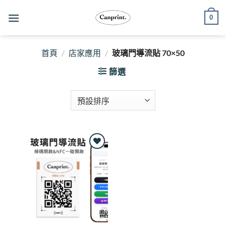
跳
0
至
內
容
首頁
/
店家應用
/
玻璃門導流貼 70×50
篩選
Add to
wishlist