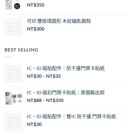
NT$
350
可印 雙掛環圓形 木紋鑰匙圈殼
NT$
300
BEST SELLING
IC、ID 磁貼配件｜防干擾門禁卡貼紙
價
NT$
30
–
NT$
35
格
範
IC、ID 磁扣門禁卡貼紙｜原圖輸出款
圍：
NT$
88
–
NT$
350
NT$30
到
NT$35
IC、ID 磁貼配件｜雙IC 防干擾 門禁卡貼紙
NT$
30