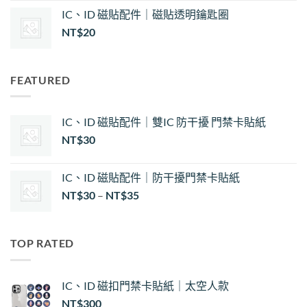
IC、ID 磁貼配件｜磁貼透明鑰匙圈
NT$
20
FEATURED
IC、ID 磁貼配件｜雙IC 防干擾 門禁卡貼紙
NT$
30
IC、ID 磁貼配件｜防干擾門禁卡貼紙
價
NT$
30
–
NT$
35
格
範
圍：
TOP RATED
NT$30
到
NT$35
IC、ID 磁扣門禁卡貼紙｜太空人款
NT$
300