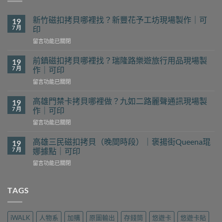
新竹磁扣拷貝哪裡找？新豐花予工坊現場製作｜可
19
7 月
印
在
留言功能已關閉
〈新
竹
前鎮磁扣拷貝哪裡找？瑞隆路樂遊旅行用品現場製
19
磁
7 月
作｜可印
扣
在
留言功能已關閉
拷
〈前
貝
鎮
哪
高雄門禁卡拷貝哪裡做？九如二路麗聲通訊現場製
19
磁
裡
7 月
作｜可印
扣
找？
在
留言功能已關閉
拷
新
〈高
貝
豐
雄
哪
高雄三民磁扣拷貝（晚間時段）｜褒揚街Queena琨
19
花
門
裡
7 月
娜據點｜可印
予
禁
找？
工
在
留言功能已關閉
卡
瑞
坊
〈高
拷
隆
現
雄
貝
路
場
三
TAGS
哪
樂
製
民
裡
遊
作
磁
做？
旅
｜
扣
九
行
iWALK
人物系
加購
原圖輸出
存錢筒
悠遊卡
悠遊卡貼
可
拷