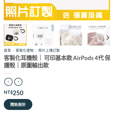
首頁
/
客製化禮物
/
照片上傳訂製
客製化耳機殼｜ 可印基本款 AirPods 4代 保
護殼｜原圖輸出款
250
NT$
開始設計