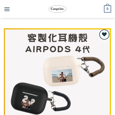
跳
0
至
內
容
Add to
wishlist