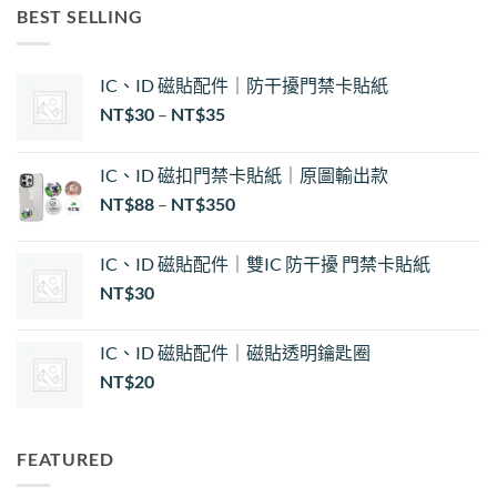
BEST SELLING
IC、ID 磁貼配件｜防干擾門禁卡貼紙
價
NT$
30
–
NT$
35
格
範
IC、ID 磁扣門禁卡貼紙｜原圖輸出款
圍：
NT$
88
–
NT$
350
NT$30
到
NT$35
IC、ID 磁貼配件｜雙IC 防干擾 門禁卡貼紙
NT$
30
IC、ID 磁貼配件｜磁貼透明鑰匙圈
NT$
20
FEATURED