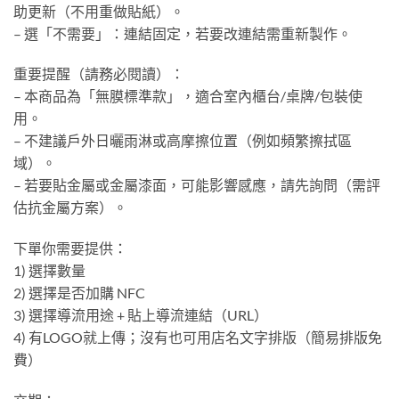
助更新（不用重做貼紙）。
– 選「不需要」：連結固定，若要改連結需重新製作。
重要提醒（請務必閱讀）：
– 本商品為「無膜標準款」，適合室內櫃台/桌牌/包裝使
用。
– 不建議戶外日曬雨淋或高摩擦位置（例如頻繁擦拭區
域）。
– 若要貼金屬或金屬漆面，可能影響感應，請先詢問（需評
估抗金屬方案）。
下單你需要提供：
1) 選擇數量
2) 選擇是否加購 NFC
3) 選擇導流用途 + 貼上導流連結（URL）
4) 有LOGO就上傳；沒有也可用店名文字排版（簡易排版免
費）