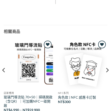
相關商品
Add to
Add to
wishlist
wishlist
店家應用
NFC系列
玻璃門導流貼 70×50｜掃碼開啟
角色款 | NFC 感應卡訂製
（含QR）｜可加購NFC一碰開
NT$
300
啟
價
NT$
6,990
–
NT$
59,900