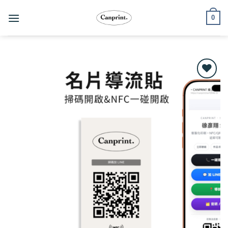
跳
0
至
內
容
Add to
wishlist