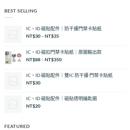
BEST SELLING
IC、ID 磁貼配件｜防干擾門禁卡貼紙
價
NT$
30
–
NT$
35
格
範
IC、ID 磁扣門禁卡貼紙｜原圖輸出款
圍：
NT$
88
–
NT$
350
NT$30
到
NT$35
IC、ID 磁貼配件｜雙IC 防干擾 門禁卡貼紙
NT$
30
IC、ID 磁貼配件｜磁貼透明鑰匙圈
NT$
20
FEATURED