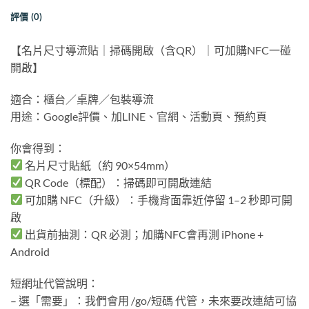
評價 (0)
【名片尺寸導流貼｜掃碼開啟（含QR）｜可加購NFC一碰
開啟】
適合：櫃台／桌牌／包裝導流
用途：Google評價、加LINE、官網、活動頁、預約頁
你會得到：
名片尺寸貼紙（約 90×54mm）
QR Code（標配）：掃碼即可開啟連結
可加購 NFC（升級）：手機背面靠近停留 1–2 秒即可開
啟
出貨前抽測：QR 必測；加購NFC會再測 iPhone +
Android
短網址代管說明：
– 選「需要」：我們會用 /go/短碼 代管，未來要改連結可協