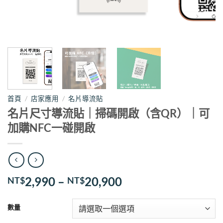
首頁
/
店家應用
/
名片導流貼
名片尺寸導流貼｜掃碼開啟（含QR）｜可
加購NFC一碰開啟
價
2,990
–
20,900
NT$
NT$
格
範
數量
圍：