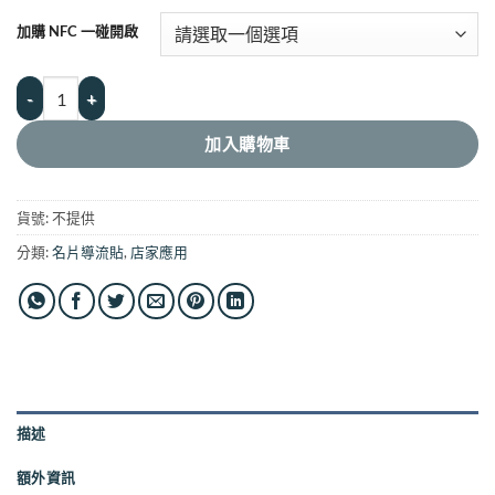
NT$2,990
加購 NFC 一碰開啟
到
NT$20,900
名片尺寸導流貼｜掃碼開啟（含QR）｜可加購NFC一碰開啟 數量
加入購物車
貨號:
不提供
分類:
名片導流貼
,
店家應用
描述
額外資訊