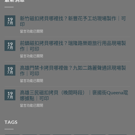
新竹磁扣拷貝哪裡找？新豐花予工坊現場製作｜可
19
7 月
印
在
留言功能已關閉
〈新
竹
前鎮磁扣拷貝哪裡找？瑞隆路樂遊旅行用品現場製
19
磁
7 月
作｜可印
扣
在
留言功能已關閉
拷
〈前
貝
鎮
哪
高雄門禁卡拷貝哪裡做？九如二路麗聲通訊現場製
19
磁
裡
7 月
作｜可印
扣
找？
在
留言功能已關閉
拷
新
〈高
貝
豐
雄
哪
高雄三民磁扣拷貝（晚間時段）｜褒揚街Queena琨
19
花
門
裡
7 月
娜據點｜可印
予
禁
找？
工
在
留言功能已關閉
卡
瑞
坊
〈高
拷
隆
現
雄
貝
路
場
三
TAGS
哪
樂
製
民
裡
遊
作
磁
做？
旅
｜