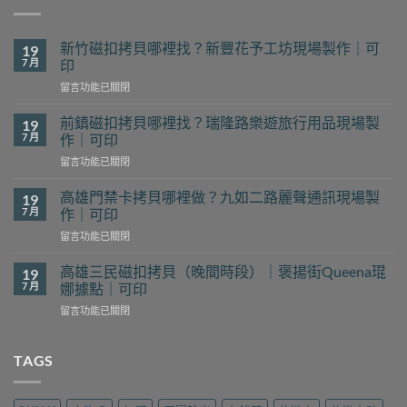
新竹磁扣拷貝哪裡找？新豐花予工坊現場製作｜可
19
7 月
印
在
留言功能已關閉
〈新
竹
前鎮磁扣拷貝哪裡找？瑞隆路樂遊旅行用品現場製
19
磁
7 月
作｜可印
扣
在
留言功能已關閉
拷
〈前
貝
鎮
哪
高雄門禁卡拷貝哪裡做？九如二路麗聲通訊現場製
19
磁
裡
7 月
作｜可印
扣
找？
在
留言功能已關閉
拷
新
〈高
貝
豐
雄
哪
高雄三民磁扣拷貝（晚間時段）｜褒揚街Queena琨
19
花
門
裡
7 月
娜據點｜可印
予
禁
找？
工
在
留言功能已關閉
卡
瑞
坊
〈高
拷
隆
現
雄
貝
路
場
三
TAGS
哪
樂
製
民
裡
遊
作
磁
做？
旅
｜
扣
九