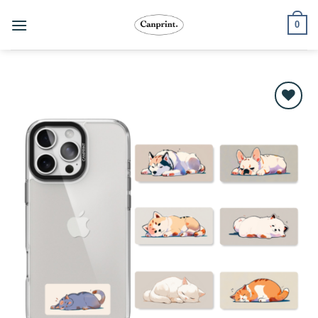
跳
0
至
內
容
Add to
wishlist