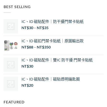
BEST SELLING
IC、ID 磁貼配件｜防干擾門禁卡貼紙
價
NT$
30
–
NT$
35
格
範
IC、ID 磁扣門禁卡貼紙｜原圖輸出款
圍：
NT$
88
–
NT$
350
NT$30
到
NT$35
IC、ID 磁貼配件｜雙IC 防干擾 門禁卡貼紙
NT$
30
IC、ID 磁貼配件｜磁貼透明鑰匙圈
NT$
20
FEATURED