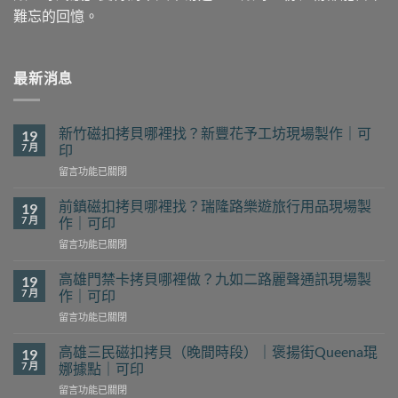
難忘的回憶。
最新消息
新竹磁扣拷貝哪裡找？新豐花予工坊現場製作｜可
19
7 月
印
在
留言功能已關閉
〈新
竹
前鎮磁扣拷貝哪裡找？瑞隆路樂遊旅行用品現場製
19
磁
7 月
作｜可印
扣
在
留言功能已關閉
拷
〈前
貝
鎮
哪
高雄門禁卡拷貝哪裡做？九如二路麗聲通訊現場製
19
磁
裡
7 月
作｜可印
扣
找？
在
留言功能已關閉
拷
新
〈高
貝
豐
雄
哪
高雄三民磁扣拷貝（晚間時段）｜褒揚街Queena琨
19
花
門
裡
7 月
娜據點｜可印
予
禁
找？
工
在
留言功能已關閉
卡
瑞
坊