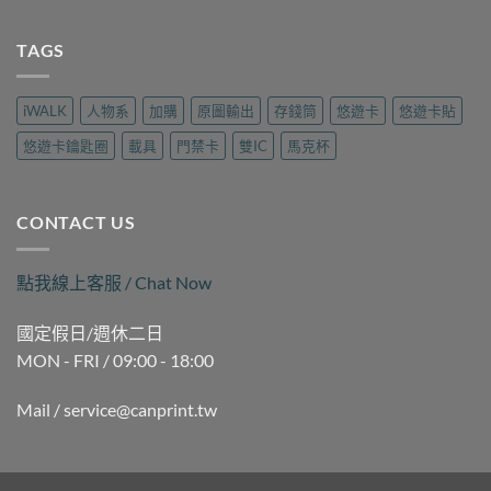
〈高
拷
隆
現
雄
貝
路
場
三
TAGS
哪
樂
製
民
裡
遊
作
磁
做？
旅
｜
扣
九
行
iWALK
人物系
加購
原圖輸出
存錢筒
悠遊卡
悠遊卡貼
可
拷
如
用
印〉
貝
二
品
悠遊卡鑰匙圈
載具
門禁卡
雙IC
馬克杯
中
（晚
路
現
間
麗
場
時
聲
製
段）
通
作
CONTACT US
｜
訊
｜
褒
現
可
揚
場
印〉
點我線上客服 / Chat Now
街
製
中
Queena
作
琨
｜
國定假日/週休二日
娜
可
MON - FRI / 09:00 - 18:00
據
印〉
點
中
｜
Mail / service@canprint.tw
可
印〉
中