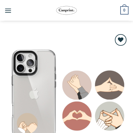
跳
0
至
內
容
Add to
wishlist