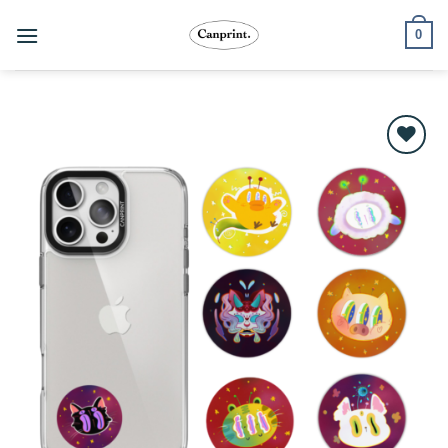
跳
0
至
內
容
Add to
wishlist