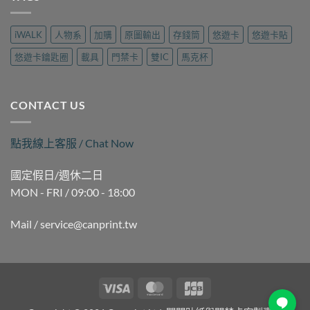
民
裡
遊
作
磁
做？
旅
｜
扣
九
行
iWALK
人物系
加購
原圖輸出
存錢筒
悠遊卡
悠遊卡貼
可
拷
如
用
印〉
貝
二
品
悠遊卡鑰匙圈
載具
門禁卡
雙IC
馬克杯
中
（晚
路
現
間
麗
場
時
聲
製
段）
通
作
CONTACT US
｜
訊
｜
褒
現
可
揚
場
印〉
點我線上客服 / Chat Now
街
製
中
Queena
作
琨
｜
國定假日/週休二日
娜
可
MON - FRI / 09:00 - 18:00
據
印〉
點
中
｜
Mail / service@canprint.tw
可
印〉
中
Visa
MasterCard
JCB