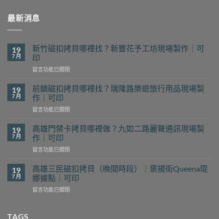
最新消息
新竹磁扣拷貝哪裡找？新豐花予工坊現場製作｜可
19
7 月
印
在
留言功能已關閉
〈新
竹
前鎮磁扣拷貝哪裡找？瑞隆路樂遊旅行用品現場製
19
磁
7 月
作｜可印
扣
在
留言功能已關閉
拷
〈前
貝
鎮
哪
高雄門禁卡拷貝哪裡做？九如二路麗聲通訊現場製
19
磁
裡
7 月
作｜可印
扣
找？
在
留言功能已關閉
拷
新
〈高
貝
豐
雄
哪
高雄三民磁扣拷貝（晚間時段）｜褒揚街Queena琨
19
花
門
裡
7 月
娜據點｜可印
予
禁
找？
工
在
留言功能已關閉
卡
瑞
坊
〈高
拷
隆
現
雄
貝
路
場
三
TAGS
哪
樂
製