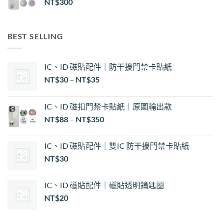
NT$
300
BEST SELLING
IC、ID 磁貼配件｜防干擾門禁卡貼紙
價
NT$
30
–
NT$
35
格
範
IC、ID 磁扣門禁卡貼紙｜原圖輸出款
圍：
NT$
88
–
NT$
350
NT$30
到
NT$35
IC、ID 磁貼配件｜雙IC 防干擾門禁卡貼紙
NT$
30
IC、ID 磁貼配件｜磁貼透明鑰匙圈
NT$
20