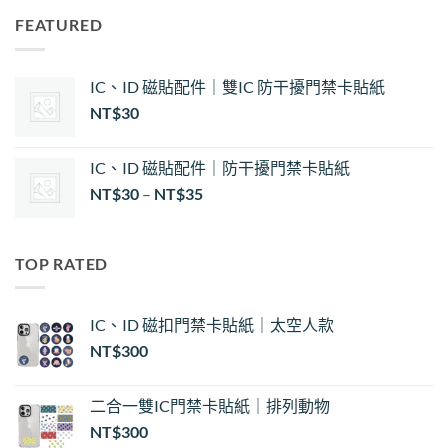
FEATURED
IC、ID 磁貼配件｜雙IC 防干擾門禁卡貼紙
NT$
30
IC、ID 磁貼配件｜防干擾門禁卡貼紙
價
NT$
30
–
NT$
35
格
範
圍：
TOP RATED
NT$30
到
NT$35
IC、ID 磁扣門禁卡貼紙｜太空人款
NT$
300
二合一雙IC門禁卡貼紙｜排列動物
NT$
300