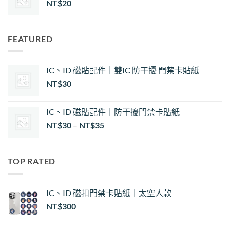
NT$
20
FEATURED
IC、ID 磁貼配件｜雙IC 防干擾 門禁卡貼紙
NT$
30
IC、ID 磁貼配件｜防干擾門禁卡貼紙
價
NT$
30
–
NT$
35
格
範
圍：
TOP RATED
NT$30
到
NT$35
IC、ID 磁扣門禁卡貼紙｜太空人款
NT$
300