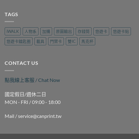
〈高
拷
隆
現
雄
貝
路
場
三
TAGS
哪
樂
製
民
裡
遊
作
磁
做？
旅
｜
扣
九
行
iWALK
人物系
加購
原圖輸出
存錢筒
悠遊卡
悠遊卡貼
可
拷
如
用
印〉
貝
二
品
悠遊卡鑰匙圈
載具
門禁卡
雙IC
馬克杯
中
（晚
路
現
間
麗
場
時
聲
製
段）
通
作
CONTACT US
｜
訊
｜
褒
現
可
揚
場
印〉
點我線上客服 / Chat Now
街
製
中
Queena
作
琨
｜
國定假日/週休二日
娜
可
MON - FRI / 09:00 - 18:00
據
印〉
點
中
｜
Mail / service@canprint.tw
可
印〉
中