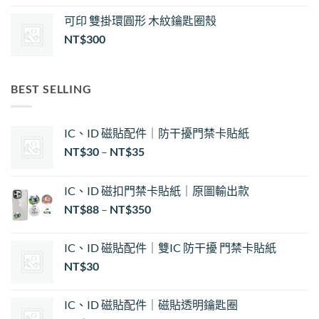
可印 雙掛環圓形 木紋鑰匙圈殼
NT$
300
BEST SELLING
IC、ID 磁貼配件｜防干擾門禁卡貼紙
價
NT$
30
–
NT$
35
格
範
IC、ID 磁扣門禁卡貼紙｜原圖輸出款
圍：
NT$
88
–
NT$
350
NT$30
到
NT$35
IC、ID 磁貼配件｜雙IC 防干擾 門禁卡貼紙
NT$
30
IC、ID 磁貼配件｜磁貼透明鑰匙圈