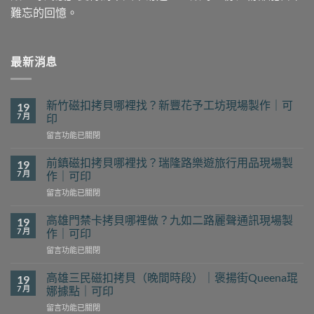
難忘的回憶。
最新消息
新竹磁扣拷貝哪裡找？新豐花予工坊現場製作｜可
19
7 月
印
在
留言功能已關閉
〈新
竹
前鎮磁扣拷貝哪裡找？瑞隆路樂遊旅行用品現場製
19
磁
7 月
作｜可印
扣
在
留言功能已關閉
拷
〈前
貝
鎮
哪
高雄門禁卡拷貝哪裡做？九如二路麗聲通訊現場製
19
磁
裡
7 月
作｜可印
扣
找？
在
留言功能已關閉
拷
新
〈高
貝
豐
雄
哪
高雄三民磁扣拷貝（晚間時段）｜褒揚街Queena琨
19
花
門
裡
7 月
娜據點｜可印
予
禁
找？
工
在
留言功能已關閉
卡
瑞
坊