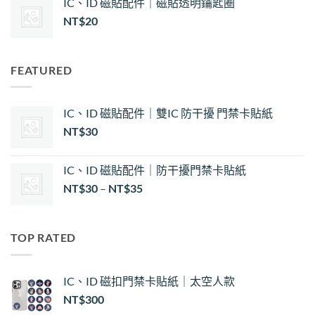
IC、ID 磁貼配件｜磁貼透明鑰匙圈
NT$
20
FEATURED
IC、ID 磁貼配件｜雙IC 防干擾 門禁卡貼紙
NT$
30
IC、ID 磁貼配件｜防干擾門禁卡貼紙
價
NT$
30
–
NT$
35
格
範
圍：
TOP RATED
NT$30
到
NT$35
IC、ID 磁扣門禁卡貼紙｜太空人款
NT$
300