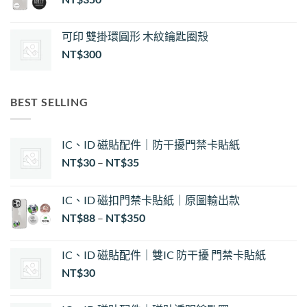
可印 雙掛環圓形 木紋鑰匙圈殼
NT$
300
BEST SELLING
IC、ID 磁貼配件｜防干擾門禁卡貼紙
價
NT$
30
–
NT$
35
格
範
IC、ID 磁扣門禁卡貼紙｜原圖輸出款
圍：
NT$
88
–
NT$
350
NT$30
到
NT$35
IC、ID 磁貼配件｜雙IC 防干擾 門禁卡貼紙
NT$
30