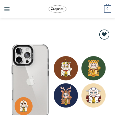
跳
0
至
內
容
Add to
wishlist