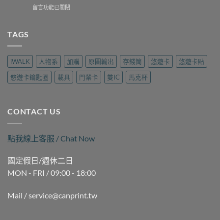
找？
工
在
留言功能已關閉
卡
瑞
坊
〈高
拷
隆
現
雄
貝
路
場
三
TAGS
哪
樂
製
民
裡
遊
作
磁
做？
旅
｜
扣
九
行
iWALK
人物系
加購
原圖輸出
存錢筒
悠遊卡
悠遊卡貼
可
拷
如
用
印〉
貝
二
品
悠遊卡鑰匙圈
載具
門禁卡
雙IC
馬克杯
中
（晚
路
現
間
麗
場
時
聲
製
段）
通
作
CONTACT US
｜
訊
｜
褒
現
可
揚
場
印〉
點我線上客服 / Chat Now
街
製
中
Queena
作
琨
｜
國定假日/週休二日
娜
可
MON - FRI / 09:00 - 18:00
據
印〉
點
中
｜
Mail / service@canprint.tw
可
印〉
中