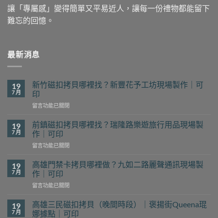
讓「專屬感」變得簡單又平易近人，讓每一份禮物都能留下
難忘的回憶。
最新消息
新竹磁扣拷貝哪裡找？新豐花予工坊現場製作｜可
19
7 月
印
在
留言功能已關閉
〈新
竹
前鎮磁扣拷貝哪裡找？瑞隆路樂遊旅行用品現場製
19
磁
7 月
作｜可印
扣
在
留言功能已關閉
拷
〈前
貝
鎮
哪
高雄門禁卡拷貝哪裡做？九如二路麗聲通訊現場製
19
磁
裡
7 月
作｜可印
扣
找？
在
留言功能已關閉
拷
新
〈高
貝
豐
雄
哪
高雄三民磁扣拷貝（晚間時段）｜褒揚街Queena琨
19
花
門
裡
7 月
娜據點｜可印
予
禁