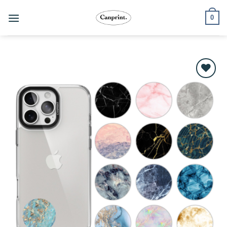
跳
0
至
內
容
Add to
wishlist