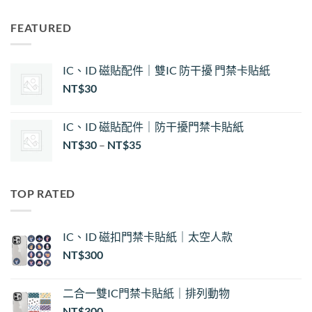
FEATURED
IC、ID 磁貼配件｜雙IC 防干擾 門禁卡貼紙
NT$
30
IC、ID 磁貼配件｜防干擾門禁卡貼紙
價
NT$
30
–
NT$
35
格
範
圍：
TOP RATED
NT$30
到
NT$35
IC、ID 磁扣門禁卡貼紙｜太空人款
NT$
300
二合一雙IC門禁卡貼紙｜排列動物
NT$
300