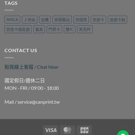
三
TAGS
哪
樂
製
民
裡
遊
作
磁
做？
旅
｜
扣
九
行
iWALK
人物系
加購
原圖輸出
存錢筒
悠遊卡
悠遊卡貼
可
拷
如
用
印〉
貝
二
品
悠遊卡鑰匙圈
載具
門禁卡
雙IC
馬克杯
中
（晚
路
現
間
麗
場
時
聲
製
段）
通
作
CONTACT US
｜
訊
｜
褒
現
可
揚
場
印〉
點我線上客服 / Chat Now
街
製
中
Queena
作
琨
｜
國定假日/週休二日
娜
可
MON - FRI / 09:00 - 18:00
據
印〉
點
中
｜
Mail / service@canprint.tw
可
印〉
中
Visa
MasterCard
JCB