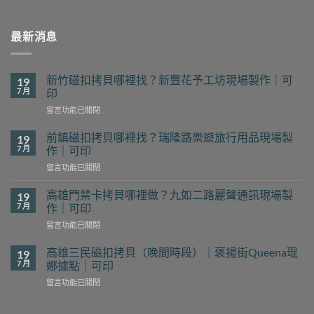
最新消息
新竹磁扣拷貝哪裡找？新豐花予工坊現場製作｜可
19
7 月
印
在
留言功能已關閉
〈新
竹
前鎮磁扣拷貝哪裡找？瑞隆路樂遊旅行用品現場製
19
磁
7 月
作｜可印
扣
在
留言功能已關閉
拷
〈前
貝
鎮
哪
高雄門禁卡拷貝哪裡做？九如二路麗聲通訊現場製
19
磁
裡
7 月
作｜可印
扣
找？
在
留言功能已關閉
拷
新
〈高
貝
豐
雄
哪
高雄三民磁扣拷貝（晚間時段）｜褒揚街Queena琨
19
花
門
裡
7 月
娜據點｜可印
予
禁
找？
工
在
留言功能已關閉
卡
瑞
坊
〈高
拷
隆
現
雄
貝
路
場