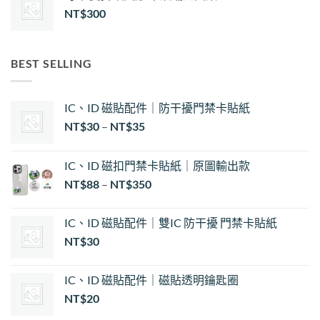
NT$
300
BEST SELLING
IC、ID 磁貼配件｜防干擾門禁卡貼紙
價
NT$
30
–
NT$
35
格
範
IC、ID 磁扣門禁卡貼紙｜原圖輸出款
圍：
NT$
88
–
NT$
350
NT$30
到
NT$35
IC、ID 磁貼配件｜雙IC 防干擾 門禁卡貼紙
NT$
30
IC、ID 磁貼配件｜磁貼透明鑰匙圈
NT$
20