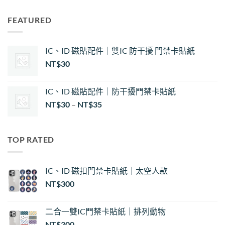
FEATURED
IC、ID 磁貼配件｜雙IC 防干擾 門禁卡貼紙
NT$
30
IC、ID 磁貼配件｜防干擾門禁卡貼紙
價
NT$
30
–
NT$
35
格
範
圍：
TOP RATED
NT$30
到
NT$35
IC、ID 磁扣門禁卡貼紙｜太空人款
NT$
300
二合一雙IC門禁卡貼紙｜排列動物
NT$
300