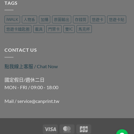
三
TAGS
哪
樂
製
民
裡
遊
作
磁
做？
旅
｜
扣
九
行
iWALK
人物系
加購
原圖輸出
存錢筒
悠遊卡
悠遊卡貼
可
拷
如
用
印〉
貝
二
品
悠遊卡鑰匙圈
載具
門禁卡
雙IC
馬克杯
中
（晚
路
現
間
麗
場
時
聲
製
段）
通
作
CONTACT US
｜
訊
｜
褒
現
可
揚
場
印〉
點我線上客服 / Chat Now
街
製
中
Queena
作
琨
｜
國定假日/週休二日
娜
可
MON - FRI / 09:00 - 18:00
據
印〉
點
中
｜
Mail / service@canprint.tw
可
印〉
中
Visa
MasterCard
JCB