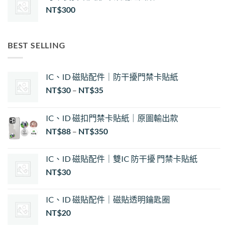
NT$
300
BEST SELLING
IC、ID 磁貼配件｜防干擾門禁卡貼紙
價
NT$
30
–
NT$
35
格
範
IC、ID 磁扣門禁卡貼紙｜原圖輸出款
圍：
NT$
88
–
NT$
350
NT$30
到
NT$35
IC、ID 磁貼配件｜雙IC 防干擾 門禁卡貼紙
NT$
30
IC、ID 磁貼配件｜磁貼透明鑰匙圈
NT$
20