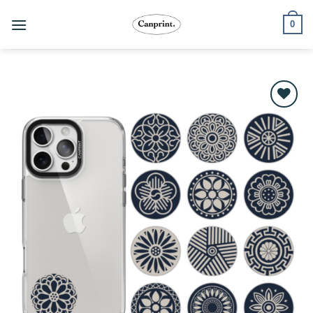
跳
0
至
內
容
Add to
wishlist