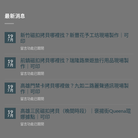
最新消息
新竹磁扣拷貝哪裡找？新豐花予工坊現場製作｜可
19
7 月
印
在
留言功能已關閉
〈新
竹
前鎮磁扣拷貝哪裡找？瑞隆路樂遊旅行用品現場製
19
磁
7 月
作｜可印
扣
在
留言功能已關閉
拷
〈前
貝
鎮
哪
高雄門禁卡拷貝哪裡做？九如二路麗聲通訊現場製
19
磁
裡
7 月
作｜可印
扣
找？
在
留言功能已關閉
拷
新
〈高
貝
豐
雄
哪
高雄三民磁扣拷貝（晚間時段）｜褒揚街Queena琨
19
花
門
裡
7 月
娜據點｜可印
予
禁
找？
工
在
留言功能已關閉
卡
瑞
坊
〈高
拷
隆
現
雄
貝
路
場