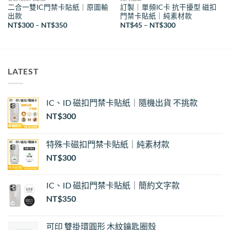
二合一雙IC門禁卡貼紙｜原圖輸
訂製｜單頻IC卡 抗干擾型 磁扣
出款
門禁卡貼紙｜純素材款
價
價
NT$
300
–
NT$
350
NT$
45
–
NT$
300
格
格
範
範
圍：
圍：
NT$300
NT$45
到
到
NT$350
NT$300
LATEST
IC、ID 磁扣門禁卡貼紙｜隨機出貨 不挑款
NT$
300
特殊卡磁扣門禁卡貼紙｜純素材款
NT$
300
IC、ID 磁扣門禁卡貼紙｜簡約文字款
NT$
350
可印 雙掛環圓形 木紋鑰匙圈殼