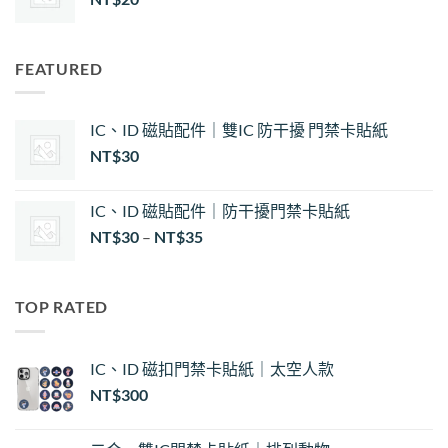
FEATURED
IC、ID 磁貼配件｜雙IC 防干擾 門禁卡貼紙
NT$
30
IC、ID 磁貼配件｜防干擾門禁卡貼紙
價
NT$
30
–
NT$
35
格
範
圍：
TOP RATED
NT$30
到
NT$35
IC、ID 磁扣門禁卡貼紙｜太空人款
NT$
300