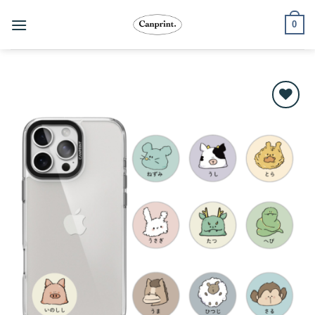
跳
0
至
內
容
Add to
wishlist