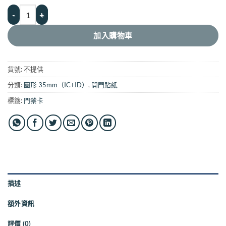
IC、ID 磁扣門禁卡貼紙｜ic+id十二生肖系列 數量
加入購物車
貨號:
不提供
分類:
圓形 35mm（IC+ID）
,
開門貼紙
標籤:
門禁卡
描述
額外資訊
評價 (0)