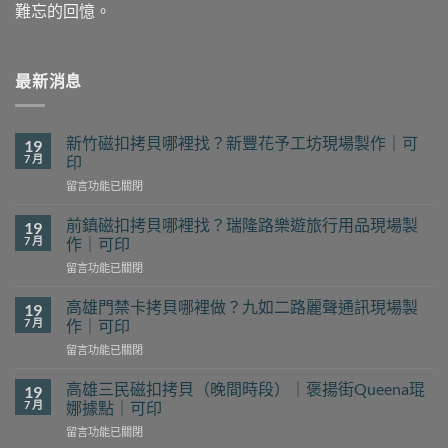
難忘的回憶。
最新消息
新竹磁扣拷貝哪裡找？新豐花予工坊現場製作｜可
19
7 月
印
在
留言功能已關閉
〈新
竹
前鎮磁扣拷貝哪裡找？瑞隆路樂遊旅行用品現場製
19
磁
7 月
作｜可印
扣
在
留言功能已關閉
拷
〈前
貝
鎮
哪
高雄門禁卡拷貝哪裡做？九如二路麗聲通訊現場製
19
磁
裡
7 月
作｜可印
扣
找？
在
留言功能已關閉
拷
新
〈高
貝
豐
雄
哪
高雄三民磁扣拷貝（晚間時段）｜褒揚街Queena琨
19
花
門
裡
7 月
娜據點｜可印
予
禁
找？
工
在
留言功能已關閉
卡
瑞
坊
〈高