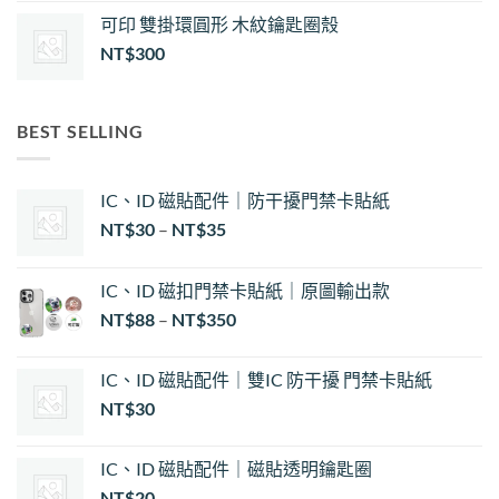
可印 雙掛環圓形 木紋鑰匙圈殼
NT$
300
BEST SELLING
IC、ID 磁貼配件｜防干擾門禁卡貼紙
價
NT$
30
–
NT$
35
格
範
IC、ID 磁扣門禁卡貼紙｜原圖輸出款
圍：
NT$
88
–
NT$
350
NT$30
到
NT$35
IC、ID 磁貼配件｜雙IC 防干擾 門禁卡貼紙
NT$
30
IC、ID 磁貼配件｜磁貼透明鑰匙圈
NT$
20