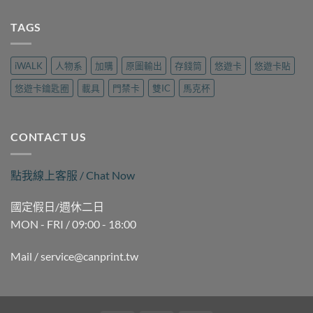
拷
隆
現
雄
貝
路
場
三
TAGS
哪
樂
製
民
裡
遊
作
磁
做？
旅
｜
扣
九
行
iWALK
人物系
加購
原圖輸出
存錢筒
悠遊卡
悠遊卡貼
可
拷
如
用
印〉
貝
二
品
悠遊卡鑰匙圈
載具
門禁卡
雙IC
馬克杯
中
（晚
路
現
間
麗
場
時
聲
製
段）
通
作
CONTACT US
｜
訊
｜
褒
現
可
揚
場
印〉
點我線上客服 / Chat Now
街
製
中
Queena
作
琨
｜
國定假日/週休二日
娜
可
MON - FRI / 09:00 - 18:00
據
印〉
點
中
｜
Mail / service@canprint.tw
可
印〉
中